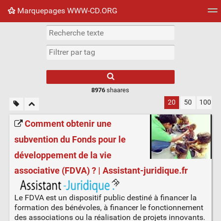
Marquepages WWW-CD.ORG
Nuage de tags
Mur d'images
Quotidien
Flux RS
8976
shaares
20
50
100
Comment obtenir une
subvention du Fonds pour le
développement de la vie
associative (FDVA) ? | Assistant-juridique.fr
Le FDVA est un dispositif public destiné à financer la
formation des bénévoles, à financer le fonctionnement
des associations ou la réalisation de projets innovants.