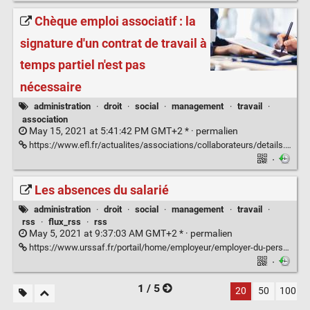
Chèque emploi associatif : la
signature d'un contrat de travail à
temps partiel n'est pas
nécessaire
administration
·
droit
·
social
·
management
·
travail
·
association
May 15, 2021 at 5:41:42 PM GMT+2 * ·
permalien
https://www.efl.fr/actualites/associations/collaborateurs/details.html?ref=fb48aea07-a59d-4a49-9f16-a81fd1273141
·
Les absences du salarié
administration
·
droit
·
social
·
management
·
travail
·
rss
·
flux_rss
·
rss
May 5, 2021 at 9:37:03 AM GMT+2 * ·
permalien
https://www.urssaf.fr/portail/home/employeur/employer-du-personnel/les-absences-du-salarie.html
·
1 / 5
20
50
100