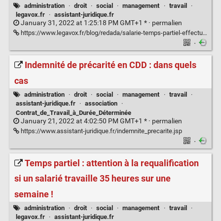
administration
·
droit
·
social
·
management
·
travail
·
legavox.fr
·
assistant-juridique.fr
January 31, 2022 at 1:25:18 PM GMT+1 * ·
permalien
https://www.legavox.fr/blog/redada/salarie-temps-partiel-effectue-heures-31903.htm
·
Indemnité de précarité en CDD : dans quels
cas
administration
·
droit
·
social
·
management
·
travail
·
assistant-juridique.fr
·
association
·
Contrat_de_Travail_à_Durée_Déterminée
January 21, 2022 at 4:02:50 PM GMT+1 * ·
permalien
https://www.assistant-juridique.fr/indemnite_precarite.jsp
·
Temps partiel : attention à la requalification
si un salarié travaille 35 heures sur une
semaine !
administration
·
droit
·
social
·
management
·
travail
·
legavox.fr
·
assistant-juridique.fr