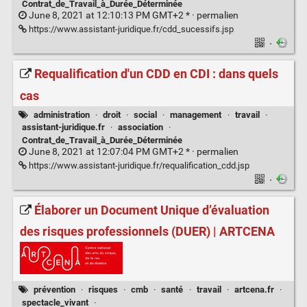
Contrat_de_Travail_à_Durée_Déterminée
June 8, 2021 at 12:10:13 PM GMT+2 * ·
permalien
https://www.assistant-juridique.fr/cdd_sucessifs.jsp
·
Requalification d'un CDD en CDI : dans quels
cas
administration
·
droit
·
social
·
management
·
travail
·
assistant-juridique.fr
·
association
·
Contrat_de_Travail_à_Durée_Déterminée
June 8, 2021 at 12:07:04 PM GMT+2 * ·
permalien
https://www.assistant-juridique.fr/requalification_cdd.jsp
·
Élaborer un Document Unique d’évaluation
des risques professionnels (DUER) | ARTCENA
prévention
·
risques
·
cmb
·
santé
·
travail
·
artcena.fr
·
spectacle_vivant
·