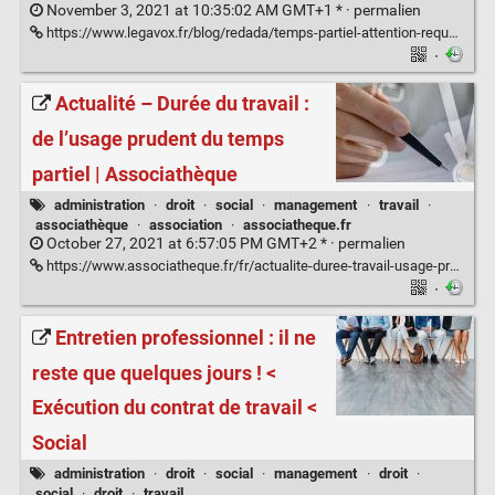
November 3, 2021 at 10:35:02 AM GMT+1 * ·
permalien
https://www.legavox.fr/blog/redada/temps-partiel-attention-requalification-salarie-31444.htm
·
Actualité – Durée du travail :
de l’usage prudent du temps
partiel | Associathèque
administration
·
droit
·
social
·
management
·
travail
·
associathèque
·
association
·
associatheque.fr
October 27, 2021 at 6:57:05 PM GMT+2 * ·
permalien
https://www.associatheque.fr/fr/actualite-duree-travail-usage-prudent-temps-partiel.html
·
Entretien professionnel : il ne
reste que quelques jours ! <
Exécution du contrat de travail <
Social
administration
·
droit
·
social
·
management
·
droit
·
social
·
droit
·
travail