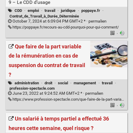
9 – Le CDD d’usage
CDD
·
emploi
·
travail
·
juridique
·
poppaye.fr
·
Contrat_de_Travail_à_Durée_Déterminée
October 7, 2024 at 6:09:04 PM GMT+2 * ·
permalien
https://poppaye.fr/recours-au-cdd-pourquoi-pour-qui-comment/
·
Que faire de la part variable
de la rémunération en cas de
suspension du contrat de travail
?
administration
·
droit
·
social
·
management
·
travail
·
profession-spectacle.com
June 23, 2022 at 9:24:52 AM GMT+2 * ·
permalien
https://www.profession-spectacle.com/que-faire-de-la-part-variable-de-la-remuneration-en-cas-de-suspension-du-contrat-de-travail/
·
Un salarié à temps partiel a effectué 36
heures cette semaine, quel risque ?