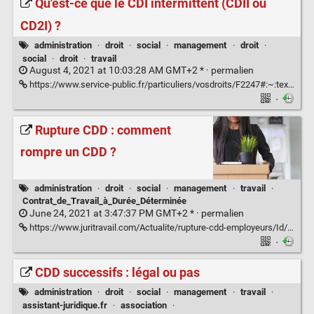
Qu'est-ce que le CDI intermittent (CDII ou
CD2I) ?
administration
·
droit
·
social
·
management
·
droit
·
social
·
droit
·
travail
August 4, 2021 at 10:03:28 AM GMT+2 * ·
permalien
https://www.service-public.fr/particuliers/vosdroits/F2247#:~:text=Le%20contrat%20de%20travail%20intermittent,%27importantes%20variations%20d%27activit%C3%A9
·
Rupture CDD : comment
rompre un CDD ?
administration
·
droit
·
social
·
management
·
travail
·
Contrat_de_Travail_à_Durée_Déterminée
June 24, 2021 at 3:47:37 PM GMT+2 * ·
permalien
https://www.juritravail.com/Actualite/rupture-cdd-employeurs/Id/196
·
CDD successifs : légal ou pas
administration
·
droit
·
social
·
management
·
travail
·
assistant-juridique.fr
·
association
·