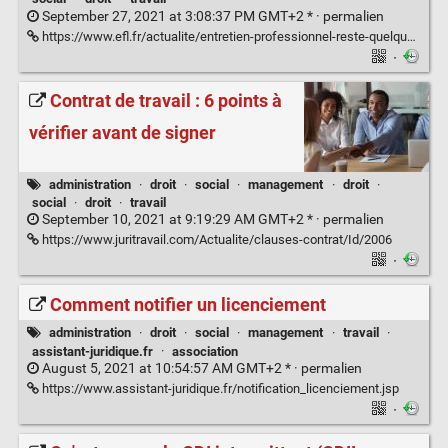
September 27, 2021 at 3:08:37 PM GMT+2 * ·
permalien
https://www.efl.fr/actualite/entretien-professionnel-reste-quelques-jours_f3a77edd8-e5ea-4726-a0c4-381dc13d6d4f
·
Contrat de travail : 6 points à
vérifier avant de signer
administration
·
droit
·
social
·
management
·
droit
·
social
·
droit
·
travail
September 10, 2021 at 9:19:29 AM GMT+2 * ·
permalien
https://www.juritravail.com/Actualite/clauses-contrat/Id/2006
·
Comment notifier un licenciement
administration
·
droit
·
social
·
management
·
travail
·
assistant-juridique.fr
·
association
August 5, 2021 at 10:54:57 AM GMT+2 * ·
permalien
https://www.assistant-juridique.fr/notification_licenciement.jsp
·