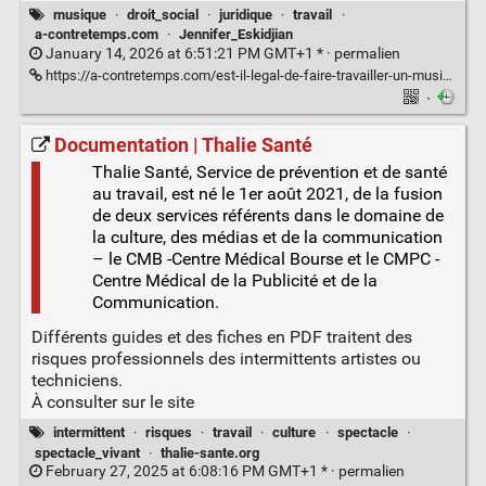
musique
·
droit_social
·
juridique
·
travail
·
a-contretemps.com
·
Jennifer_Eskidjian
January 14, 2026 at 6:51:21 PM GMT+1 * ·
permalien
https://a-contretemps.com/est-il-legal-de-faire-travailler-un-musicien-gratuitement/
·
Documentation | Thalie Santé
Thalie Santé, Service de prévention et de santé
au travail, est né le 1er août 2021, de la fusion
de deux services référents dans le domaine de
la culture, des médias et de la communication
– le CMB -Centre Médical Bourse et le CMPC -
Centre Médical de la Publicité et de la
Communication.
Différents guides et des fiches en PDF traitent des
risques professionnels des intermittents artistes ou
techniciens.
À consulter sur le site
intermittent
·
risques
·
travail
·
culture
·
spectacle
·
spectacle_vivant
·
thalie-sante.org
February 27, 2025 at 6:08:16 PM GMT+1 * ·
permalien