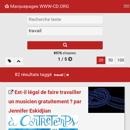
Marquepages WWW-CD.ORG
Nuage de tags
Mur d'images
Quotidien
Flux RS
8976
shaares
1 / 5
20
50
100
82 résultats taggé
travail
Est-il légal de faire travailler
un musicien gratuitement ? par
Jennifer Eskidjian