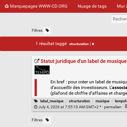
Marquepages WWW-CD.ORG
Nuage de tags
Mur 
Filtres
1 résultat taggé
structuration
Statut juridique d'un label de musiqu
En bref : pour créer un label de musiqu
d’accueillir des investisseurs. L’
associa
(plafond de chiffre d’affaires et charg
label_musique
·
structuration
·
musique
·
tempof
July 4, 2026 at 7:55:10 AM GMT+2 * ·
permalien
·
Filtres