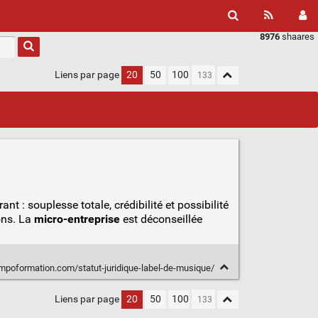
8976
shaares
Liens par page
20
50
100
ant : souplesse totale, crédibilité et possibilité
ons. La
micro-entreprise
est déconseillée
mpoformation.com/statut-juridique-label-de-musique/
Liens par page
20
50
100