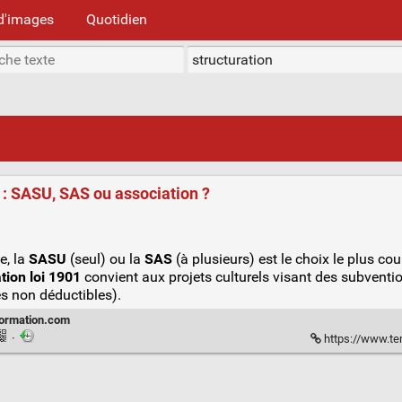
d'images
Quotidien
e : SASU, SAS ou association ?
e, la
SASU
(seul) ou la
SAS
(à plusieurs) est le choix le plus cour
tion loi 1901
convient aux projets culturels visant des subventi
es non déductibles).
ormation.com
·
https://www.te