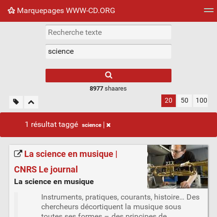
Marquepages WWW-CD.ORG
Nuage de tags
Mur d'images
Quotidien
Flux RS
8977
shaares
20
50
100
1 résultat taggé
science
La science en musique |
CNRS Le journal
La science en musique
Instruments, pratiques, courants, histoire… Des
chercheurs décortiquent la musique sous
toutes ses formes – des principes de