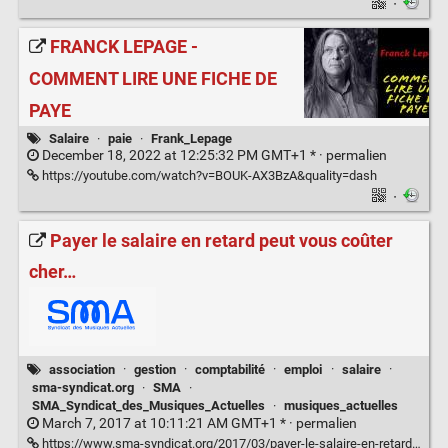
·
FRANCK LEPAGE -
COMMENT LIRE UNE FICHE DE
PAYE
Salaire
·
paie
·
Frank_Lepage
December 18, 2022 at 12:25:32 PM GMT+1 * ·
permalien
https://youtube.com/watch?v=BOUK-AX3BzA&quality=dash
·
Payer le salaire en retard peut vous coûter
cher…
association
·
gestion
·
comptabilité
·
emploi
·
salaire
·
sma-syndicat.org
·
SMA
·
SMA_Syndicat_des_Musiques_Actuelles
·
musiques_actuelles
March 7, 2017 at 10:11:21 AM GMT+1 * ·
permalien
https://www.sma-syndicat.org/2017/03/payer-le-salaire-en-retard-peut-vous-couter-cher/