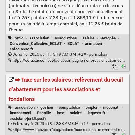
(animateur-technicien) se situe désormais en dessous
du Smic. Le minimum conventionnel est actuellement
fixé à 257 points × 7,23 €, soit 1 858,11 € brut mensuel
pour un salarié à temps complet, soit 12,25 € bruts de
l’heure.
Smic
·
association
·
associations
·
salaire
·
Hexopée
·
Convention_Collective_ECLAT
·
ECLAT
·
animation
·
cofac.asso.fr
June 10, 2026 at 11:13:19 AM GMT+2 * ·
permalien
https://cofac.asso.fr/cofac-accompagnement/revalorisation-du-smic-au-1er-juin-2026-quelles-consequences-pour-les-associations-employeuses-de-la-branche-eclat/
·
➡️ Taxe sur les salaires : relèvement du seuil
d’abattement pour les associations et
fondations
association
·
gestion
·
comptabilité
·
emploi
·
mécénat
·
financement
·
fiscalité
·
taxe
·
salaire
·
legavox.fr
·
assistant-juridique.fr
February 6, 2023 at 9:52:38 AM GMT+1 * ·
permalien
https://www.legavox.fr/blog/redada/taxe-salaires-relevement-seuil-abattement-33659.htm