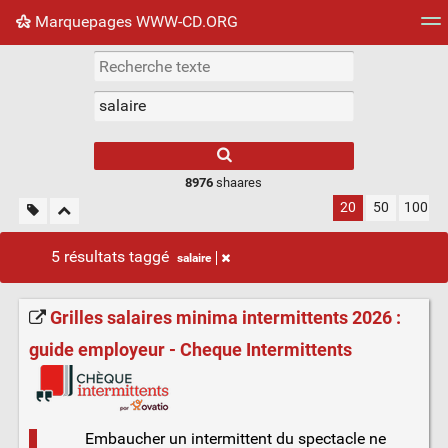
Marquepages WWW-CD.ORG
Nuage de tags
Mur d'images
Quotidien
Flux RS
8976
shaares
20
50
100
5 résultats taggé
salaire
Grilles salaires minima intermittents 2026 :
guide employeur - Cheque Intermittents
Embaucher un intermittent du spectacle ne