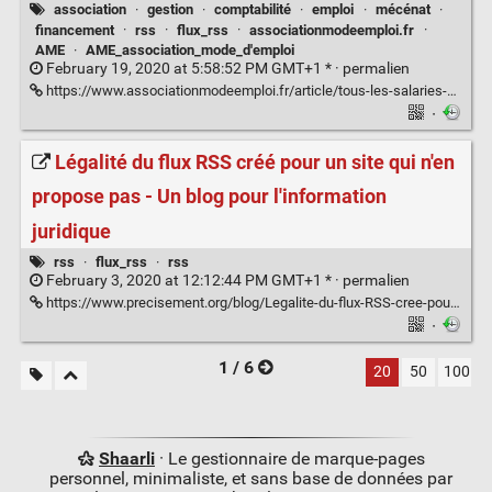
association
·
gestion
·
comptabilité
·
emploi
·
mécénat
·
financement
·
rss
·
flux_rss
·
associationmodeemploi.fr
·
AME
·
AME_association_mode_d'emploi
February 19, 2020 at 5:58:52 PM GMT+1 * ·
permalien
https://www.associationmodeemploi.fr/article/tous-les-salaries-peuvent-ils-etre-sollicites-lors-d-un-controle-urssaf.70604
·
Légalité du flux RSS créé pour un site qui n'en
propose pas - Un blog pour l'information
juridique
rss
·
flux_rss
·
rss
February 3, 2020 at 12:12:44 PM GMT+1 * ·
permalien
https://www.precisement.org/blog/Legalite-du-flux-RSS-cree-pour-un-site-qui-n-en-propose-pas.html
·
1 / 6
20
50
100
Shaarli
· Le gestionnaire de marque-pages
personnel, minimaliste, et sans base de données par