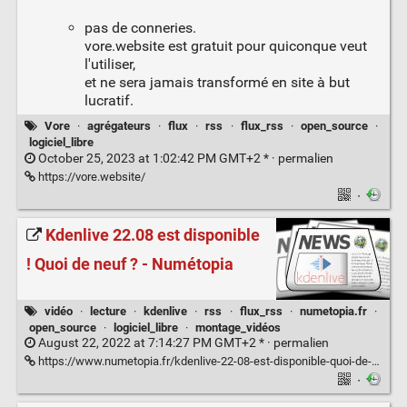
pas de conneries.
vore.website est gratuit pour quiconque veut
l'utiliser,
et ne sera jamais transformé en site à but
lucratif.
Vore
·
agrégateurs
·
flux
·
rss
·
flux_rss
·
open_source
·
logiciel_libre
October 25, 2023 at 1:02:42 PM GMT+2 * ·
permalien
https://vore.website/
·
Kdenlive 22.08 est disponible
! Quoi de neuf ? - Numétopia
vidéo
·
lecture
·
kdenlive
·
rss
·
flux_rss
·
numetopia.fr
·
open_source
·
logiciel_libre
·
montage_vidéos
August 22, 2022 at 7:14:27 PM GMT+2 * ·
permalien
https://www.numetopia.fr/kdenlive-22-08-est-disponible-quoi-de-neuf/#utm_source=rss&utm_medium=rss&utm_campaign=kdenlive-22-08-est-disponible-quoi-de-neuf
·