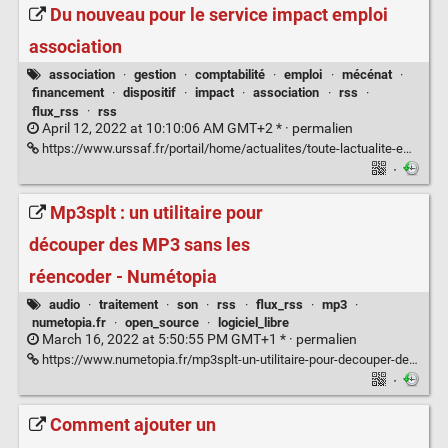
Du nouveau pour le service impact emploi
association
association
·
gestion
·
comptabilité
·
emploi
·
mécénat
·
financement
·
dispositif
·
impact
·
association
·
rss
·
flux_rss
·
rss
April 12, 2022 at 10:10:06 AM GMT+2 * ·
permalien
https://www.urssaf.fr/portail/home/actualites/toute-lactualite-employeur/du-nouveau-pour-le-service-impac.html
·
Mp3splt : un utilitaire pour
découper des MP3 sans les
réencoder - Numétopia
audio
·
traitement
·
son
·
rss
·
flux_rss
·
mp3
·
numetopia.fr
·
open_source
·
logiciel_libre
March 16, 2022 at 5:50:55 PM GMT+1 * ·
permalien
https://www.numetopia.fr/mp3splt-un-utilitaire-pour-decouper-des-mp3-sans-les-reencoder/#utm_source=rss&utm_medium=rss&utm_campaign=mp3splt-un-utilitaire-pour-decouper-des-mp3-sans-les-reencoder
·
Comment ajouter un