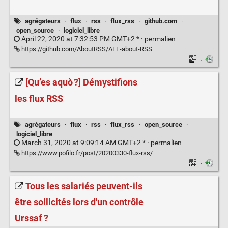
agrégateurs
·
flux
·
rss
·
flux_rss
·
github.com
·
open_source
·
logiciel_libre
April 22, 2020 at 7:32:53 PM GMT+2 * ·
permalien
https://github.com/AboutRSS/ALL-about-RSS
·
[Qu’es aquò ?] Démystifions
les flux RSS
agrégateurs
·
flux
·
rss
·
flux_rss
·
open_source
·
logiciel_libre
March 31, 2020 at 9:09:14 AM GMT+2 * ·
permalien
https://www.pofilo.fr/post/20200330-flux-rss/
·
Tous les salariés peuvent-ils
être sollicités lors d'un contrôle
Urssaf ?