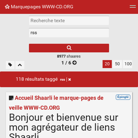
Marquepages WWW-CD.ORG
Nuage de tags
Mur d'images
Quotidien
Flux RS
8977
shaares
1 / 6
20
50
100
118 résultats taggé
rss
Accueil Shaarli le marque-pages de
Épinglé
veille WWW-CD.ORG
Bonjour et bienvenue sur
mon agrégateur de liens
Shaarli.