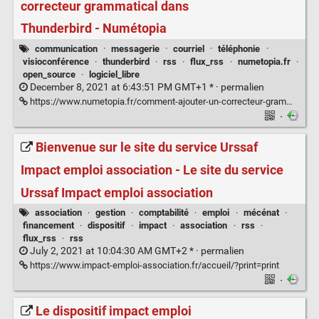
correcteur grammatical dans
Thunderbird - Numétopia
communication
·
messagerie
·
courriel
·
téléphonie
·
visioconférence
·
thunderbird
·
rss
·
flux_rss
·
numetopia.fr
·
open_source
·
logiciel_libre
December 8, 2021 at 6:43:51 PM GMT+1 * ·
permalien
https://www.numetopia.fr/comment-ajouter-un-correcteur-grammatical-dans-thunderbird/#utm_source=rss&utm_medium=rss&utm_campaign=comment-ajouter-un-correcteur-grammatical-dans-thunderbird
·
Bienvenue sur le site du service Urssaf
Impact emploi association - Le site du service
Urssaf Impact emploi association
association
·
gestion
·
comptabilité
·
emploi
·
mécénat
·
financement
·
dispositif
·
impact
·
association
·
rss
·
flux_rss
·
rss
July 2, 2021 at 10:04:30 AM GMT+2 * ·
permalien
https://www.impact-emploi-association.fr/accueil/?print=print
·
Le dispositif impact emploi