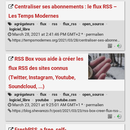
Centraliser ses abonnements : le flux RSS –
Les Temps Modernes
agrégateurs
·
flux
·
rss
·
flux_rss
·
open_source
·
logiciel_libre
March 28, 2021 at 2:41:46 PM GMT+2 * ·
permalien
https://tempsmodernes.org/2021/03/28/centraliser-ses-abonnements-le-flux-rss/
·
RSS Box vous aide à créer les
flux RSS des sites connus
(Twitter, Instagram, Youtube,
Soundcloud, ...)
agrégateurs
·
flux
·
rss
·
flux_rss
·
open_source
·
logiciel_libre
·
youtube
·
youtube.com
March 23, 2021 at 9:25:01 AM GMT+1 * ·
permalien
https://blog.shevarezo.fr/post/2021/03/23/rss-box-creer-flux-rss-sites-connus-twitter-instagram-youtube-soundcloud
·
FreshRSS, a free, self-