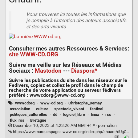
Vous trouverez ici toutes les informations que
je compile à l'intention des acteurs associatifs
et des arts vivants
Consulter mes autres
Ressources & Services
:
site WWW-CD.ORG
Suivre ma veille sur les
Réseaux et Médias
Sociaux
:
Mastodon
---
Diaspora*
Suivre les publications du site dans les réseaux sur le
Fedivers
, copiez et collez le profil dans le champ de
recherche de votre application ou serveur fédivers
préféré :
wwwcdorg@www-cd.org
wwwcdorg
·
www-cd.org
·
Christophe_Demay
·
association
·
culture
·
spectacle_vivant
·
festival
·
politiques_culturelles
·
dd
·
logiciel_libre
·
linux
·
rss
·
flux_rss
·
Bretagne
December 10, 2023 at 4:23:26 AM GMT+1 * ·
permalien
https://www.marquespages.www-cd.org/index.php/shaare/dUgCxQ