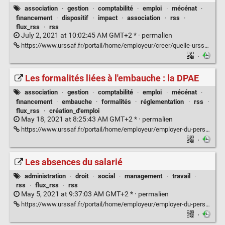
association
·
gestion
·
comptabilité
·
emploi
·
mécénat
·
financement
·
dispositif
·
impact
·
association
·
rss
·
flux_rss
·
rss
July 2, 2021 at 10:02:45 AM GMT+2 * ·
permalien
https://www.urssaf.fr/portail/home/employeur/creer/quelle-urssaf-pour-votre-entrepr/les-offres-de-simplification/le-dispositif-impact-emploi.html
·
Les formalités liées à l'embauche : la DPAE
association
·
gestion
·
comptabilité
·
emploi
·
mécénat
·
financement
·
embauche
·
formalités
·
réglementation
·
rss
·
flux_rss
·
création_d'emploi
May 18, 2021 at 8:25:43 AM GMT+2 * ·
permalien
https://www.urssaf.fr/portail/home/employeur/employer-du-personnel/les-formalites-liees-a-lembauche.html
·
Les absences du salarié
administration
·
droit
·
social
·
management
·
travail
·
rss
·
flux_rss
·
rss
May 5, 2021 at 9:37:03 AM GMT+2 * ·
permalien
https://www.urssaf.fr/portail/home/employeur/employer-du-personnel/les-absences-du-salarie.html
·