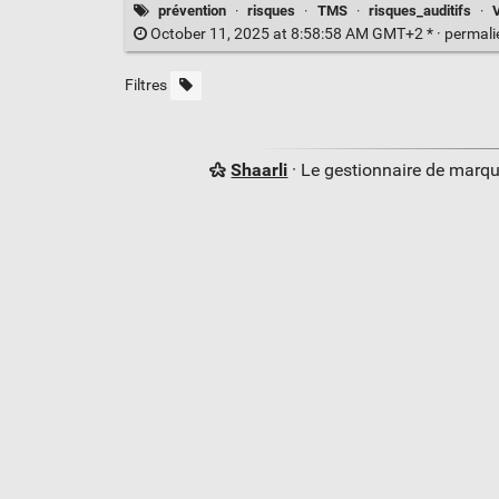
prévention
·
risques
·
TMS
·
risques_auditifs
·
October 11, 2025 at 8:58:58 AM GMT+2 * ·
permal
Filtres
Shaarli
· Le gestionnaire de marq