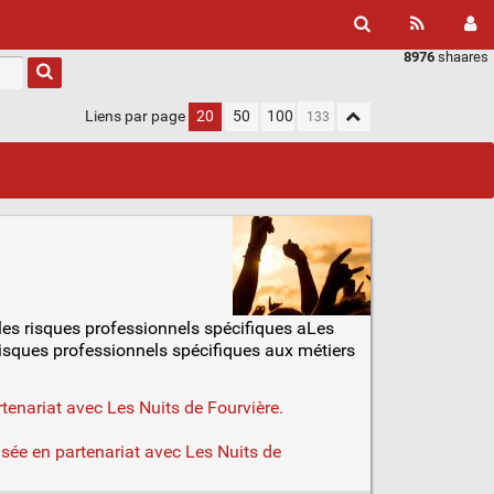
8976
shaares
Liens par page
20
50
100
 les risques professionnels spécifiques aLes
 risques professionnels spécifiques aux métiers
enariat avec Les Nuits de Fourvière.
isée en partenariat avec Les Nuits de