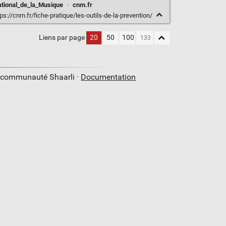
ional_de_la_Musique
·
cnm.fr
ps://cnm.fr/fiche-pratique/les-outils-de-la-prevention/
Liens par page
20
50
100
a communauté Shaarli ·
Documentation