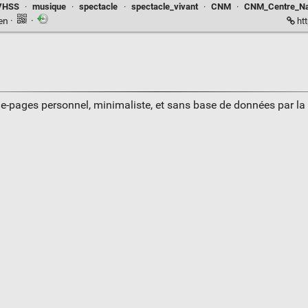
VHSS
·
musique
·
spectacle
·
spectacle_vivant
·
CNM
·
CNM_Centre_Nat
ien
·
·
htt
ue-pages personnel, minimaliste, et sans base de données par l