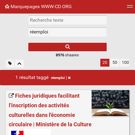
Marquepages WWW-CD.ORG
Nuage de tags
Mur d'images
Quotidien
Flux RS
8976
shaares
20
50
100
1 résultat taggé
réemploi
Fiches juridiques facilitant
l'inscription des activités
culturelles dans l'économie
circulaire | Ministère de la Culture