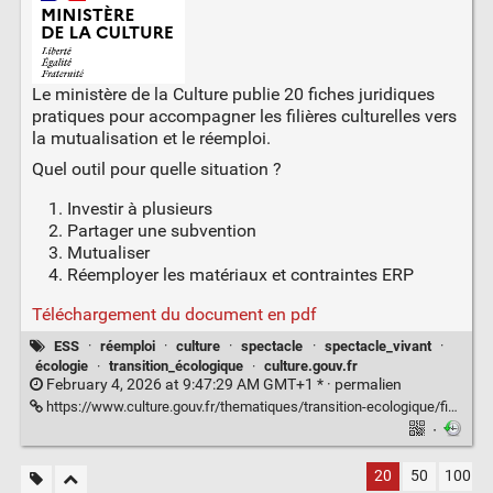
Le ministère de la Culture publie 20 fiches juridiques
pratiques pour accompagner les filières culturelles vers
la mutualisation et le réemploi.
Quel outil pour quelle situation ?
Investir à plusieurs
Partager une subvention
Mutualiser
Réemployer les matériaux et contraintes ERP
Téléchargement du document en pdf
ESS
·
réemploi
·
culture
·
spectacle
·
spectacle_vivant
·
écologie
·
transition_écologique
·
culture.gouv.fr
February 4, 2026 at 9:47:29 AM GMT+1 * ·
permalien
https://www.culture.gouv.fr/thematiques/transition-ecologique/fiches-juridiques-facilitant-l-inscription-des-activites-culturelles-dans-l-economie-circulaire
·
20
50
100