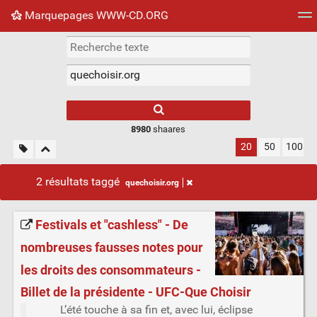
Marquepages WWW-CD.ORG
Nuage de tags
Mur d'images
Quotidien
Flux RS
8980
shaares
20
50
100
2 résultats taggé
quechoisir.org
Festivals et "cashless" - De
nombreuses fausses notes pour
les droits des consommateurs -
Billet de la présidente - UFC-Que Choisir
L’été touche à sa fin et, avec lui, éclipse