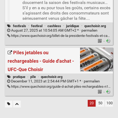
doucement la saison des festivals musicaux…
S’il y en a eu pour tous les goûts, certains excès
s’agissant des droits des consommateurs sont
sérieusement venus gâcher la fête....
festivals
·
festival
·
cashless
·
juridique
·
quechoisir.org
August 27, 2025 at 10:54:05 AM GMT+2 * ·
permalien
https://www.quechoisir.org/billet-de-la-presidente-festivals-et-cashless-de-nombreuses-fausses-notes-pour-les-droits-des-consommateurs-n170364/
·
Piles jetables ou
rechargeables - Guide d'achat -
UFC-Que Choisir
pratique
·
pîle
·
quechoisir.org
December 11, 2023 at 2:54:44 PM GMT+1 * ·
permalien
https://www.quechoisir.org/guide-d-achat-piles-rechargeables-n10337/
·
20
50
100