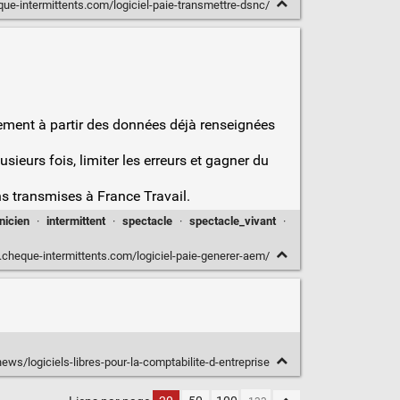
ue-intermittents.com/logiciel-paie-transmettre-dsnc/
uement à partir des données déjà renseignées
sieurs fois, limiter les erreurs et gagner du
s transmises à France Travail.
nicien
·
intermittent
·
spectacle
·
spectacle_vivant
·
cheque-intermittents.com/logiciel-paie-generer-aem/
/news/logiciels-libres-pour-la-comptabilite-d-entreprise