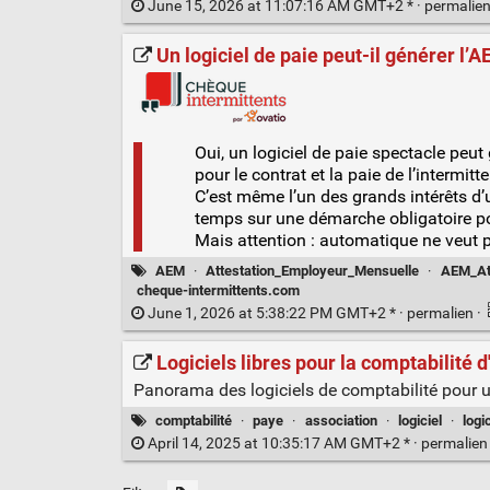
June 15, 2026 at 11:07:16 AM GMT+2 * ·
permalie
Un logiciel de paie peut-il générer l’
Oui, un logiciel de paie spectacle pe
pour le contrat et la paie de l’intermitte
C’est même l’un des grands intérêts d’un
temps sur une démarche obligatoire po
Mais attention : automatique ne veut 
AEM
·
Attestation_Employeur_Mensuelle
·
AEM_At
cheque-intermittents.com
June 1, 2026 at 5:38:22 PM GMT+2 * ·
permalien
·
Logiciels libres pour la comptabilité d
Panorama des logiciels de comptabilité pour u
comptabilité
·
paye
·
association
·
logiciel
·
logi
April 14, 2025 at 10:35:17 AM GMT+2 * ·
permalie