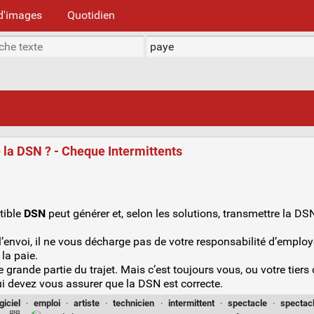
d'images
Quotidien
e la DSN ? - Cheque Intermittents
tible
DSN
peut générer et, selon les solutions, transmettre la DS
 l’envoi, il ne vous décharge pas de votre responsabilité d’empl
la paie.
ne grande partie du trajet. Mais c’est toujours vous, ou votre tier
i devez vous assurer que la DSN est correcte.
giciel
·
emploi
·
artiste
·
technicien
·
intermittent
·
spectacle
·
spectac