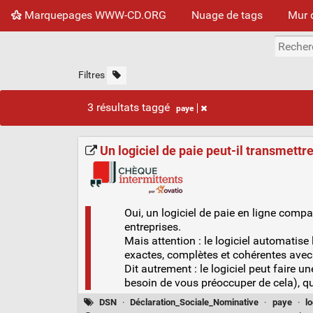
Marquepages WWW-CD.ORG
Nuage de tags
Mur 
Filtres
3 résultats taggé
paye
Un logiciel de paie peut-il transmettr
Oui, un logiciel de paie en ligne compa
entreprises.
Mais attention : le logiciel automatise
exactes, complètes et cohérentes avec 
Dit autrement : le logiciel peut faire u
besoin de vous préoccuper de cela), qu
DSN
·
Déclaration_Sociale_Nominative
·
paye
·
lo