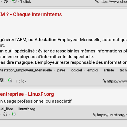
n
·
·
· 1 click
https://www.cheq
AEM ? - Cheque Intermittents
ut générer l’AEM, ou Attestation Employeur Mensuelle, automatiq
nt.
 outil spécialisé : éviter de ressaisir les mêmes informations plu
ur les employeurs d’intermittents du spectacle.
pas dire magique. L’employeur reste responsable des information
testation_Employeur_Mensuelle
·
paye
·
logiciel
·
emploi
·
artiste
·
tech
·
· 1 click
https://www.
'entreprise - LinuxFr.org
n usage professionnel ou associatif
ciel_libre
·
linuxfr.org
n
·
·
https://linuxfr.org