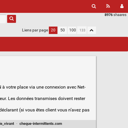
8976
shaares
Liens par page
20
50
100
N à votre place via une connexion avec Net-
oyeur. Les données transmises doivent rester
s déclarant (si vous êtes client vous n’avez pas
le_vivant
·
cheque-intermittents.com