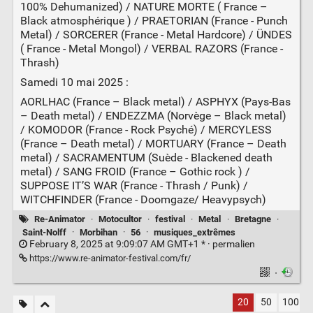
100% Dehumanized) / NATURE MORTE ( France –
Black atmosphérique ) / PRAETORIAN (France - Punch
Metal) / SORCERER (France - Metal Hardcore) / ÜNDES
( France - Metal Mongol) / VERBAL RAZORS (France -
Thrash)
Samedi 10 mai 2025 :
AORLHAC (France – Black metal) / ASPHYX (Pays-Bas
– Death metal) / ENDEZZMA (Norvège – Black metal)
/ KOMODOR (France - Rock Psyché) / MERCYLESS
(France – Death metal) / MORTUARY (France – Death
metal) / SACRAMENTUM (Suède - Blackened death
metal) / SANG FROID (France – Gothic rock ) /
SUPPOSE IT’S WAR (France - Thrash / Punk) /
WITCHFINDER (France - Doomgaze/ Heavypsych)
Re-Animator
·
Motocultor
·
festival
·
Metal
·
Bretagne
·
Saint-Nolff
·
Morbihan
·
56
·
musiques_extrêmes
February 8, 2025 at 9:09:07 AM GMT+1 * ·
permalien
https://www.re-animator-festival.com/fr/
·
20
50
100