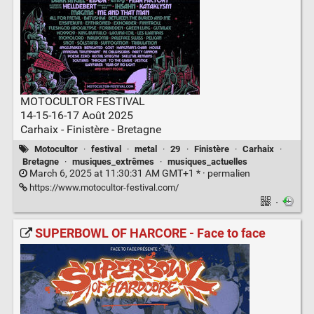
MOTOCULTOR FESTIVAL
14-15-16-17 Août 2025
Carhaix - Finistère - Bretagne
Motocultor
·
festival
·
metal
·
29
·
Finistère
·
Carhaix
·
Bretagne
·
musiques_extrêmes
·
musiques_actuelles
March 6, 2025 at 11:30:31 AM GMT+1 * ·
permalien
https://www.motocultor-festival.com/
·
SUPERBOWL OF HARCORE - Face to face