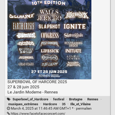
SUPERBOWL OF HARCORE 2025
27 & 28 juin 2025
Le Jardin Moderne - Rennes
Superbowl_of_Hardcore
·
festival
·
Bretagne
·
Rennes
·
musiques_extrêmes
·
Hardcore
·
35
·
Ille_et_Vilaine
March 4, 2025 at 11:46:45 AM GMT+1 * ·
permalien
https://www.facetofaceconcert.com/