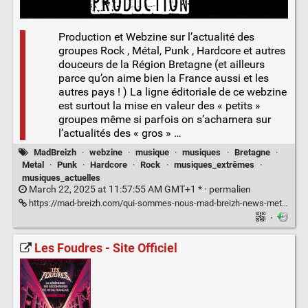
Production et Webzine sur l’actualité des
groupes Rock , Métal, Punk , Hardcore et autres
douceurs de la Région Bretagne (et ailleurs
parce qu’on aime bien la France aussi et les
autres pays ! ) La ligne éditoriale de ce webzine
est surtout la mise en valeur des « petits »
groupes même si parfois on s’acharnera sur
l’actualités des « gros » …
MadBreizh
·
webzine
·
musique
·
musiques
·
Bretagne
·
Metal
·
Punk
·
Hardcore
·
Rock
·
musiques_extrêmes
·
musiques_actuelles
March 22, 2025 at 11:57:55 AM GMT+1 * ·
permalien
https://mad-breizh.com/qui-sommes-nous-mad-breizh-news-metal/
·
Les Foudres - Site Officiel