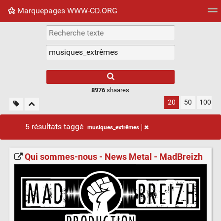
Marquepages WWW-CD.ORG
Nuage de tags
Mur d'images
Quotidien
Flux RS
8976
shaares
20
50
100
5 résultats taggé
musiques_extrêmes
Qui sommes-nous - News Metal - MadBreizh