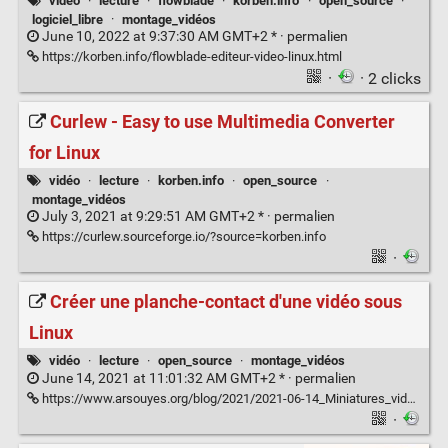
vidéo
·
lecture
·
flowblade
·
korben.info
·
open_source
·
logiciel_libre
·
montage_vidéos
June 10, 2022 at 9:37:30 AM GMT+2 * ·
permalien
https://korben.info/flowblade-editeur-video-linux.html
·
· 2 clicks
Curlew - Easy to use Multimedia Converter
for Linux
vidéo
·
lecture
·
korben.info
·
open_source
·
montage_vidéos
July 3, 2021 at 9:29:51 AM GMT+2 * ·
permalien
https://curlew.sourceforge.io/?source=korben.info
·
Créer une planche-contact d'une vidéo sous
Linux
vidéo
·
lecture
·
open_source
·
montage_vidéos
June 14, 2021 at 11:01:32 AM GMT+2 * ·
permalien
https://www.arsouyes.org/blog/2021/2021-06-14_Miniatures_videos
·