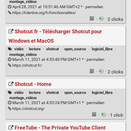
montage_vidéos
April 28, 2021 at 10:51:46 AM GMT+2 * ·
permalien
https://kdenlive.org/fr/fonctionnalites/
·
· 2 clicks
Shotcut.fr - Télécharger Shotcut pour
Windows et MacOS
vidéo
·
lecture
·
shotcut
·
open_source
·
logiciel_libre
·
montage_vidéos
March 11, 2021 at 4:53:40 PM GMT+1 * ·
permalien
https://shotcut.fr/
·
· 2 clicks
Shotcut - Home
vidéo
·
lecture
·
shotcut
·
open_source
·
logiciel_libre
·
montage_vidéos
March 11, 2021 at 4:53:24 PM GMT+1 * ·
permalien
https://shotcut.org/
·
· 1 click
FreeTube - The Private YouTube Client