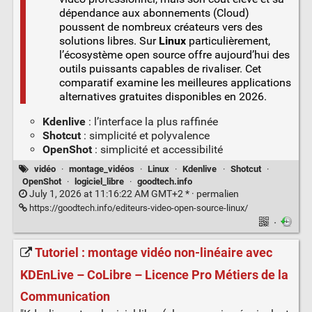
dépendance aux abonnements (Cloud)
poussent de nombreux créateurs vers des
solutions libres. Sur
Linux
particulièrement,
l’écosystème open source offre aujourd’hui des
outils puissants capables de rivaliser. Cet
comparatif examine les meilleures applications
alternatives gratuites disponibles en 2026.
Kdenlive
: l’interface la plus raffinée
Shotcut
: simplicité et polyvalence
OpenShot
: simplicité et accessibilité
vidéo
·
montage_vidéos
·
Linux
·
Kdenlive
·
Shotcut
·
OpenShot
·
logiciel_libre
·
goodtech.info
July 1, 2026 at 11:16:22 AM GMT+2 * ·
permalien
https://goodtech.info/editeurs-video-open-source-linux/
·
Tutoriel : montage vidéo non-linéaire avec
KDEnLive – CoLibre – Licence Pro Métiers de la
Communication