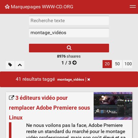
Marquepages WWW-CD.ORG
Nuage de tags
Mur d'images
Quotidien
Flux RS
8976
shaares
1 / 3
20
50
100
41 résultats taggé
montage_vidéos
3 éditeurs vidéo pour
remplacer Adobe Premiere sous
Linux
Ne nous voilons pas la face, Adobe Premiere
reste un standard du marché pour le montage
vidéo professionnel, mais son coût élevé et sa