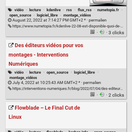
vidéo
·
lecture
·
kdenlive
·
rss
·
flux_rss
·
numetopia.fr
·
open_source
·
logiciel_libre
·
montage_vidéos
August 22, 2022 at 7:14:27 PM GMT+2 * ·
permalien
https://www.numetopia.fr/kdenlive-22-08-est-disponible-quoi-de-neuf/#utm_source=rss&utm_medium=rss&utm_campaign=kdenlive-22-08-est-disponible-quoi-de-neuf
·
· 3 clicks
Des éditeurs vidéos pour vos
montages - Interventions
Numériques
vidéo
·
lecture
·
open_source
·
logiciel_libre
·
montage_vidéos
July 4, 2022 at 10:25:43 AM GMT+2 * ·
permalien
https://interventions-numeriques.fr/blog/2022/07/04/des-editeurs-videos-pour-vos-montages/
·
· 2 clicks
Flowblade – Le Final Cut de
Linux