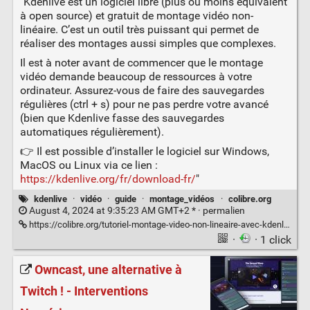
"Kdenlive est un logiciel libre (plus ou moins équivalent
à open source) et gratuit de montage vidéo non-
linéaire. C’est un outil très puissant qui permet de
réaliser des montages aussi simples que complexes.
Il est à noter avant de commencer que le montage
vidéo demande beaucoup de ressources à votre
ordinateur. Assurez-vous de faire des sauvegardes
régulières (ctrl + s) pour ne pas perdre votre avancé
(bien que Kdenlive fasse des sauvegardes
automatiques régulièrement).
👉 Il est possible d’installer le logiciel sur Windows,
MacOS ou Linux via ce lien :
https://kdenlive.org/fr/download-fr/
"
kdenlive
·
vidéo
·
guide
·
montage_vidéos
·
colibre.org
August 4, 2024 at 9:35:23 AM GMT+2 * ·
permalien
https://colibre.org/tutoriel-montage-video-non-lineaire-avec-kdenlive/
·
· 1 click
Owncast, une alternative à
Twitch ! - Interventions