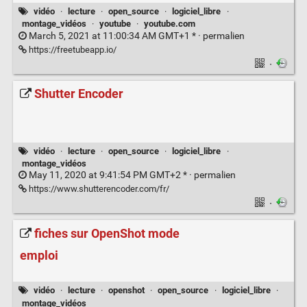
vidéo
·
lecture
·
open_source
·
logiciel_libre
·
montage_vidéos
·
youtube
·
youtube.com
March 5, 2021 at 11:00:34 AM GMT+1 * ·
permalien
https://freetubeapp.io/
·
Shutter Encoder
vidéo
·
lecture
·
open_source
·
logiciel_libre
·
montage_vidéos
May 11, 2020 at 9:41:54 PM GMT+2 * ·
permalien
https://www.shutterencoder.com/fr/
·
fiches sur OpenShot mode
emploi
vidéo
·
lecture
·
openshot
·
open_source
·
logiciel_libre
·
montage_vidéos