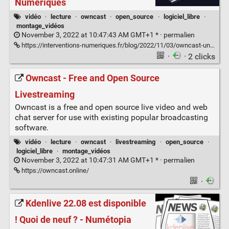
Numériques
vidéo
·
lecture
·
owncast
·
open_source
·
logiciel_libre
·
montage_vidéos
November 3, 2022 at 10:47:43 AM GMT+1 * ·
permalien
https://interventions-numeriques.fr/blog/2022/11/03/owncast-une-alternative-a-twitch/
·
· 2 clicks
Owncast - Free and Open Source
Livestreaming
Owncast is a free and open source live video and web
chat server for use with existing popular broadcasting
software.
vidéo
·
lecture
·
owncast
·
livestreaming
·
open_source
·
logiciel_libre
·
montage_vidéos
November 3, 2022 at 10:47:31 AM GMT+1 * ·
permalien
https://owncast.online/
·
Kdenlive 22.08 est disponible
! Quoi de neuf ? - Numétopia