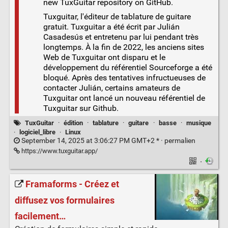
new TuxGuitar repository on GitHub.
Tuxguitar, l'éditeur de tablature de guitare
gratuit. Tuxguitar a été écrit par Julián
Casadesús et entretenu par lui pendant très
longtemps. À la fin de 2022, les anciens sites
Web de Tuxguitar ont disparu et le
développement du référentiel Sourceforge a été
bloqué. Après des tentatives infructueuses de
contacter Julián, certains amateurs de
Tuxguitar ont lancé un nouveau référentiel de
Tuxguitar sur Github.
TuxGuitar
·
édition
·
tablature
·
guitare
·
basse
·
musique
·
logiciel_libre
·
Linux
September 14, 2025 at 3:06:27 PM GMT+2 * ·
permalien
https://www.tuxguitar.app/
·
Framaforms - Créez et
diffusez vos formulaires
facilement…