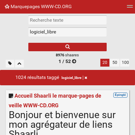
Marquepages WWW-CD.ORG
Nuage de tags
Mur d'images
Quotidien
Flux RS
8976
shaares
1 / 52
20
50
100
1024 résultats taggé
logiciel_libre
Accueil Shaarli le marque-pages de
Épinglé
veille WWW-CD.ORG
Bonjour et bienvenue sur
mon agrégateur de liens
Shaarli.