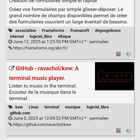
Création de formulaires simple et rapide
Créez vos formulaires par simple glisser-déposer. Le
grand nombre de champs disponibles permet de créer
des formulaires couvrant un large éventail de besoins.
association
·
Framaforms
·
Framasoft
·
dégoogolisons
·
internet
·
logiciel_libre
·
éthique
June 12, 2025 at 1:25:50 PM GMT+2 * ·
permalien
https://framaforms.org/abc/fr/
·
GitHub - ravachol/kew: A
terminal music player.
Listen to music in the terminal.
Écoutez de la musique dans le
terminal.
kew
·
Linux
·
terminal
·
musique
·
logiciel_libre
·
github.com
June 5, 2025 at 12:09:52 PM GMT+2 * ·
permalien
https://github.com/ravachol/kew
·