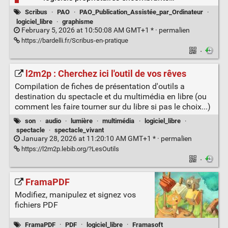
Scribus
·
PAO
·
PAO_Publication_Assistée_par_Ordinateur
·
logiciel_libre
·
graphisme
February 5, 2026 at 10:50:08 AM GMT+1 * ·
permalien
https://bardelli.fr/Scribus-en-pratique
·
l2m2p : Cherchez ici l'outil de vos rêves
Compilation de fiches de présentation d'outils a
destination du spectacle et du multimédia en libre (ou
comment les faire tourner sur du libre si pas le choix...)
son
·
audio
·
lumière
·
multimédia
·
logiciel_libre
·
spectacle
·
spectacle_vivant
January 28, 2026 at 11:20:10 AM GMT+1 * ·
permalien
https://l2m2p.lebib.org/?LesOutils
·
FramaPDF
Modifiez, manipulez et signez vos
fichiers PDF
FramaPDF
·
PDF
·
logiciel_libre
·
Framasoft