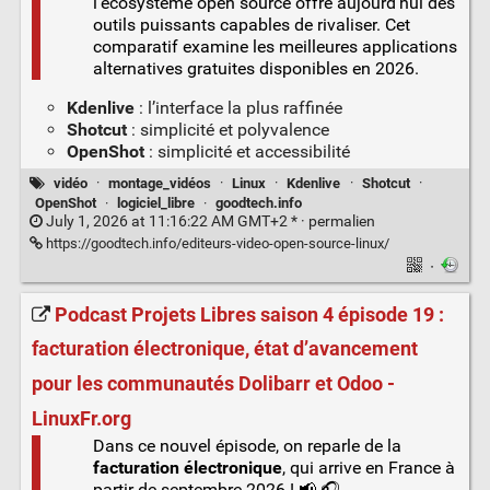
l’écosystème open source offre aujourd’hui des
outils puissants capables de rivaliser. Cet
comparatif examine les meilleures applications
alternatives gratuites disponibles en 2026.
Kdenlive
: l’interface la plus raffinée
Shotcut
: simplicité et polyvalence
OpenShot
: simplicité et accessibilité
vidéo
·
montage_vidéos
·
Linux
·
Kdenlive
·
Shotcut
·
OpenShot
·
logiciel_libre
·
goodtech.info
July 1, 2026 at 11:16:22 AM GMT+2 * ·
permalien
https://goodtech.info/editeurs-video-open-source-linux/
·
Podcast Projets Libres saison 4 épisode 19 :
facturation électronique, état d’avancement
pour les communautés Dolibarr et Odoo -
LinuxFr.org
Dans ce nouvel épisode, on reparle de la
facturation électronique
, qui arrive en France à
partir de septembre 2026 ! 📢 🎧