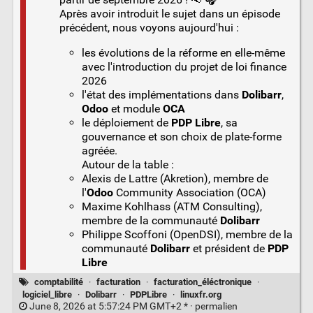
Après avoir introduit le sujet dans un épisode
précédent, nous voyons aujourd'hui :
les évolutions de la réforme en elle-même
avec l'introduction du projet de loi finance
2026
l'état des implémentations dans
Dolibarr
,
Odoo
et module
OCA
le déploiement de
PDP Libre
, sa
gouvernance et son choix de plate-forme
agréée.
Autour de la table :
Alexis de Lattre (Akretion), membre de
l'
Odoo
Community Association (OCA)
Maxime Kohlhass (ATM Consulting),
membre de la communauté
Dolibarr
Philippe Scoffoni (OpenDSI), membre de la
communauté
Dolibarr
et président de
PDP
Libre
comptabilité
·
facturation
·
facturation_éléctronique
·
logiciel_libre
·
Dolibarr
·
PDPLibre
·
linuxfr.org
June 8, 2026 at 5:57:24 PM GMT+2 * ·
permalien