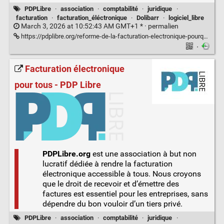
PDPLibre
·
association
·
comptabilité
·
juridique
·
facturation
·
facturation_éléctronique
·
Dolibarr
·
logiciel_libre
March 3, 2026 at 10:52:43 AM GMT+1 * ·
permalien
https://pdplibre.org/reforme-de-la-facturation-electronique-pourquoi-les-associations-sont-elles-en-premiere-ligne-%f0%9f%a4%a8/
·
Facturation électronique
pour tous - PDP Libre
PDPLibre.org
est une association à but non
lucratif dédiée à rendre la facturation
électronique accessible à tous. Nous croyons
que le droit de recevoir et d’émettre des
factures est essentiel pour les entreprises, sans
dépendre du bon vouloir d’un tiers privé.
PDPLibre
·
association
·
comptabilité
·
juridique
·