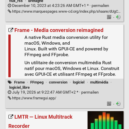
flux_rss
·
Bretagne
December 10, 2023 at 4:23:26 AM GMT+1 * ·
permalien
https://www.marquespages.www-cd.org/index.php/shaare/dUgCxQ
·
Frame - Media conversion reimagined
A native Rust media conversion utility for
macOS, Windows, and
Linux. Built with GPUI-CE and powered by
FFmpeg and FFprobe.
Un utilitaire de conversion multimédia Rust
natif pour macOS, Windows et Linux. Construit
avec GPUI-CE et utilisant FFmpeg et FFprobe.
Frame
·
FFmpeg
·
conversion
·
logiciel
·
multimédia
·
logiciel_libre
July 19, 2026 at 9:22:47 AM GMT+2 * ·
permalien
https://www.framegui.app/
·
LMTR — Linux Multitrack
Recorder