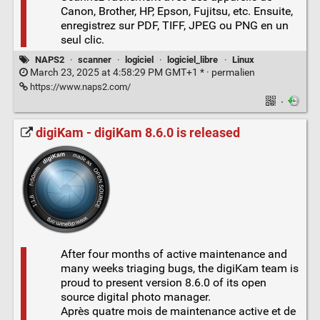
Canon, Brother, HP, Epson, Fujitsu, etc. Ensuite,
enregistrez sur PDF, TIFF, JPEG ou PNG en un
seul clic.
NAPS2
·
scanner
·
logiciel
·
logiciel_libre
·
Linux
March 23, 2025 at 4:58:29 PM GMT+1 * ·
permalien
https://www.naps2.com/
·
digiKam - digiKam 8.6.0 is released
After four months of active maintenance and
many weeks triaging bugs, the digiKam team is
proud to present version 8.6.0 of its open
source digital photo manager.
Après quatre mois de maintenance active et de