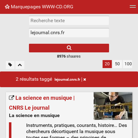
Marquepages WWW-CD.ORG
Nuage de tags
Mur d'images
Quotidien
Flux RS
8976
shaares
20
50
100
2 résultats taggé
lejournal.cnrs.fr
La science en musique |
CNRS Le journal
La science en musique
Instruments, pratiques, courants, histoire… Des
chercheurs décortiquent la musique sous
toutes ses formes – des principes de