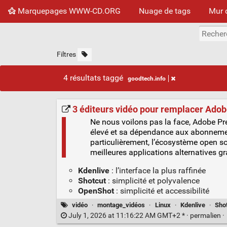
Marquepages WWW-CD.ORG
Nuage de tags
Mur 
Filtres
4 résultats taggé
goodtech.info
3 éditeurs vidéo pour remplacer Ado
Ne nous voilons pas la face, Adobe Pr
élevé et sa dépendance aux abonnemen
particulièrement, l’écosystème open so
meilleures applications alternatives g
Kdenlive
: l’interface la plus raffinée
Shotcut
: simplicité et polyvalence
OpenShot
: simplicité et accessibilité
vidéo
·
montage_vidéos
·
Linux
·
Kdenlive
·
Sho
July 1, 2026 at 11:16:22 AM GMT+2 * ·
permalien
·