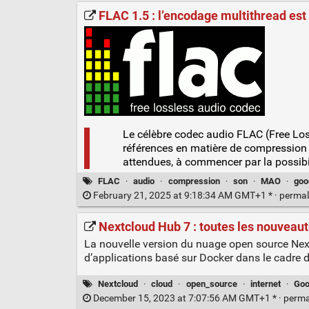
FLAC 1.5 : l’encodage multithread est
Le célèbre codec audio FLAC (Free Los
références en matière de compression a
attendues, à commencer par la possibi
FLAC
·
audio
·
compression
·
son
·
MAO
·
goo
February 21, 2025 at 9:18:34 AM GMT+1 * ·
permal
Nextcloud Hub 7 : toutes les nouveau
La nouvelle version du nuage open source Next
d’applications basé sur Docker dans le cadre 
Nextcloud
·
cloud
·
open_source
·
internet
·
Goo
December 15, 2023 at 7:07:56 AM GMT+1 * ·
perma