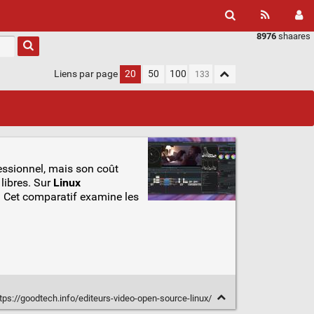
8976
shaares
Liens par page
20
50
100
essionnel, mais son coût
libres. Sur
Linux
r. Cet comparatif examine les
tps://goodtech.info/editeurs-video-open-source-linux/