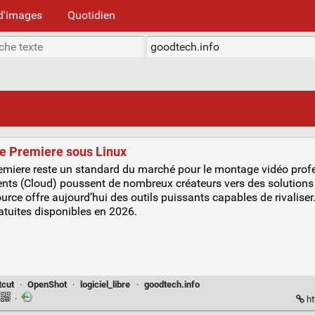
d'images
Quotidien
be Premiere sous Linux
emiere reste un standard du marché pour le montage vidéo prof
ts (Cloud) poussent de nombreux créateurs vers des solutions 
urce offre aujourd’hui des outils puissants capables de rivalise
ratuites disponibles en 2026.
tcut
·
OpenShot
·
logiciel_libre
·
goodtech.info
·
ht