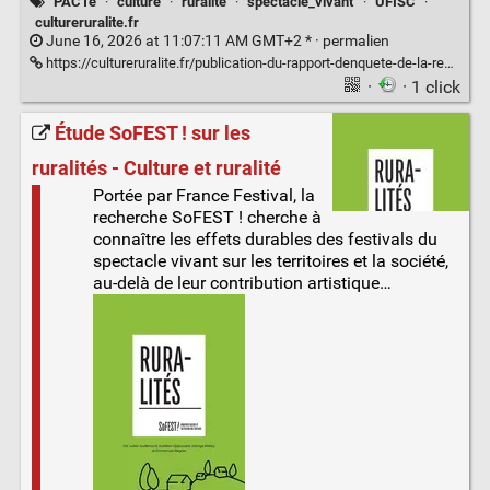
PACTe
·
culture
·
ruralité
·
spectacle_vivant
·
UFISC
·
cultureruralite.fr
June 16, 2026 at 11:07:11 AM GMT+2 * ·
permalien
https://cultureruralite.fr/publication-du-rapport-denquete-de-la-recherche-action-pacte-pratiques-artistiques-et-culturelles-des-habitant-e-s-dans-les-territoires/
·
· 1 click
Étude SoFEST ! sur les
ruralités - Culture et ruralité
Portée par France Festival, la
recherche SoFEST ! cherche à
connaître les effets durables des festivals du
spectacle vivant sur les territoires et la société,
au-delà de leur contribution artistique…