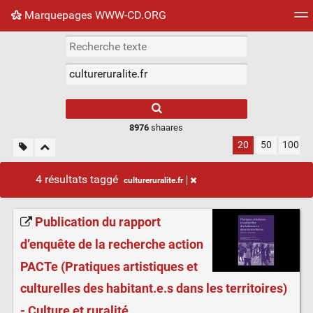
Marquepages WWW-CD.ORG
Nuage de tags
Mur d'images
Quotidien
Flux RS
8976
shaares
20
50
100
4 résultats taggé
cultureruralite.fr
Publication du rapport
d’enquête de la recherche action
PACTe (Pratiques artistiques et
culturelles des habitant.e.s dans les territoires)
- Culture et ruralité