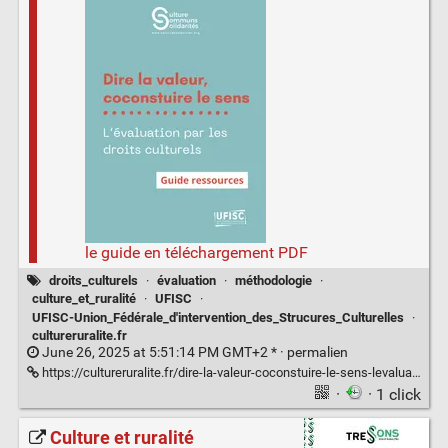
le guide en téléchargement PDF
droits_culturels
·
évaluation
·
méthodologie
·
culture_et_ruralité
·
UFISC
·
UFISC-Union_Fédérale_d'intervention_des_Strucures_Culturelles
·
cultureruralite.fr
June 26, 2025 at 5:51:14 PM GMT+2 * ·
permalien
https://cultureruralite.fr/dire-la-valeur-coconstuire-le-sens-levaluation-par-les-droits-culturels/
·
· 1 click
Culture et ruralité