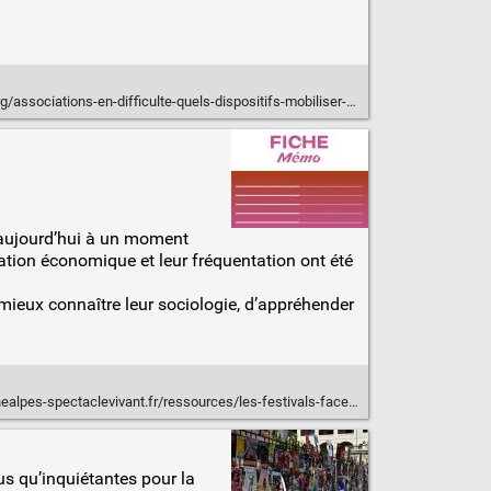
ociations-en-difficulte-quels-dispositifs-mobiliser-selon-vos-besoins
t aujourd’hui à un moment
situation économique et leur fréquentation ont été
mieux connaître leur sociologie, d’appréhender
pes-spectaclevivant.fr/ressources/les-festivals-face-aux-crises/
us qu’inquiétantes pour la