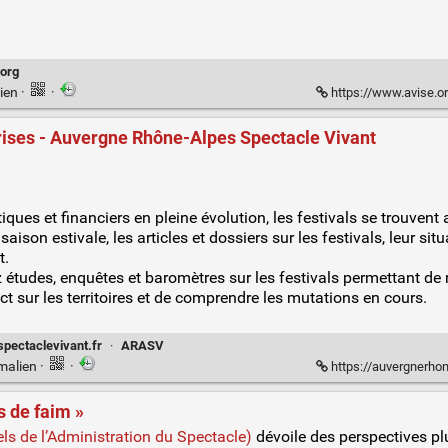
.org
ien
·
·
https://www.avise.org/ass
crises - Auvergne Rhône-Alpes Spectacle Vivant
iques et financiers en pleine évolution, les festivals se trouven
a saison estivale, les articles et dossiers sur les festivals, leur 
t.
études, enquêtes et baromètres sur les festivals permettant de 
act sur les territoires et de comprendre les mutations en cours.
pectaclevivant.fr
·
ARASV
malien
·
·
https://auvergnerhoneal
s de faim »
ls de l’Administration du Spectacle)
dévoile des perspectives pl