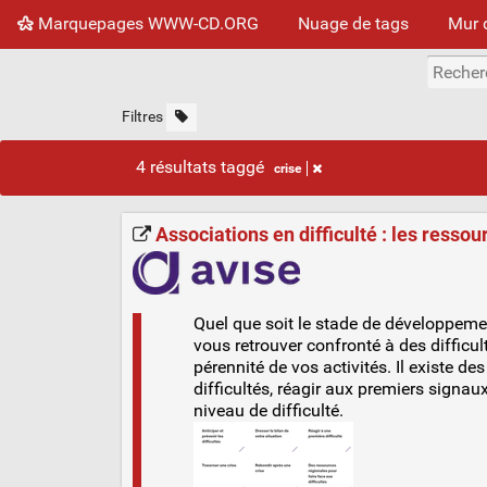
Marquepages WWW-CD.ORG
Nuage de tags
Mur 
Filtres
4 résultats taggé
crise
Associations en difficulté : les resso
Quel que soit le stade de développemen
vous retrouver confronté à des difficu
pérennité de vos activités. Il existe 
difficultés, réagir aux premiers signau
niveau de difficulté.