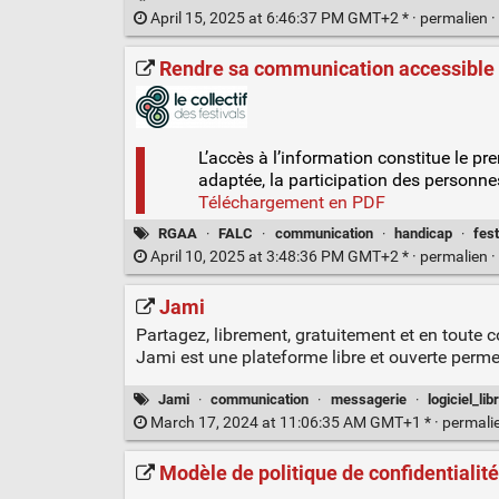
April 15, 2025 at 6:46:37 PM GMT+2 * ·
permalien
·
Rendre sa communication accessible au
L’accès à l’information constitue le pr
adaptée, la participation des personne
Téléchargement en PDF
RGAA
·
FALC
·
communication
·
handicap
·
fest
April 10, 2025 at 3:48:36 PM GMT+2 * ·
permalien
·
Jami
Partagez, librement, gratuitement et en toute co
Jami est une plateforme libre et ouverte perm
Jami
·
communication
·
messagerie
·
logiciel_lib
March 17, 2024 at 11:06:35 AM GMT+1 * ·
permali
Modèle de politique de confidentialit