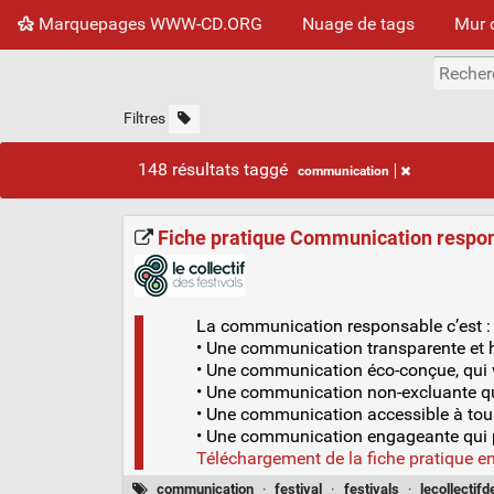
Marquepages WWW-CD.ORG
Nuage de tags
Mur 
Filtres
148 résultats taggé
communication
Fiche pratique Communication responsa
La communication responsable c’est :
• Une communication transparente et h
• Une communication éco-conçue, qui v
• Une communication non-excluante qui 
• Une communication accessible à tou
• Une communication engageante qui pa
Téléchargement de la fiche pratique e
communication
·
festival
·
festivals
·
lecollectifd