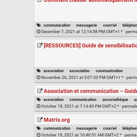
communication
·
messagerie
·
courriel
·
téléphon
December 7, 2021 at 12:14:58 PM GMT+1 * ·
perma
[RESSOURCES] Guide de sensibilisati
association
·
association
·
communication
November 26, 2021 at 5:07:30 PM GMT+1 * ·
perm
Association et communication – Guid
association
·
communication
·
associathèque
·
a
October 18, 2021 at 7:14:49 PM GMT+2 * ·
permal
Matrix.org
communication
·
messagerie
·
courriel
·
téléphon
October 18, 2021 at 10:40:51 AM GMT+2 * ·
perma