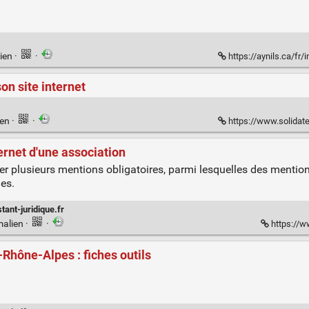
ien
·
·
https://aynils.ca/fr/in
on site internet
ien
·
·
https://www.solidatech.f
ernet d'une association
ter plusieurs mentions obligatoires, parmi lesquelles des mention
es.
tant-juridique.fr
malien
·
·
https://ww
Rhône-Alpes : fiches outils