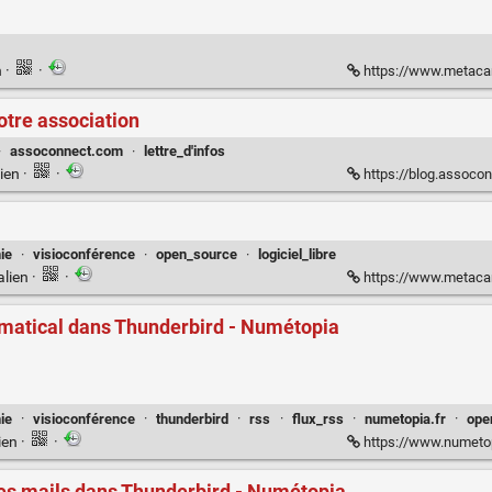
n
·
·
https://www.metacarte
otre association
·
assoconnect.com
·
lettre_d'infos
ien
·
·
https://blog.assoconne
ie
·
visioconférence
·
open_source
·
logiciel_libre
alien
·
·
https://www.metacartes
matical dans Thunderbird - Numétopia
ie
·
visioconférence
·
thunderbird
·
rss
·
flux_rss
·
numetopia.fr
·
ope
ien
·
·
https://www.numetopia.fr/comment-ajouter-un-correct
s mails dans Thunderbird - Numétopia