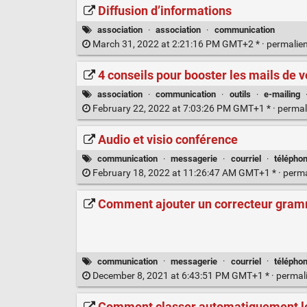
Diffusion d’informations
association
·
association
·
communication
March 31, 2022 at 2:21:16 PM GMT+2 * ·
permalie
4 conseils pour booster les mails de v
association
·
communication
·
outils
·
e-mailing
February 22, 2022 at 7:03:26 PM GMT+1 * ·
permal
Audio et visio conférence
communication
·
messagerie
·
courriel
·
téléphon
February 18, 2022 at 11:26:47 AM GMT+1 * ·
perm
Comment ajouter un correcteur gram
communication
·
messagerie
·
courriel
·
téléphon
December 8, 2021 at 6:43:51 PM GMT+1 * ·
permal
Comment classer automatiquement le