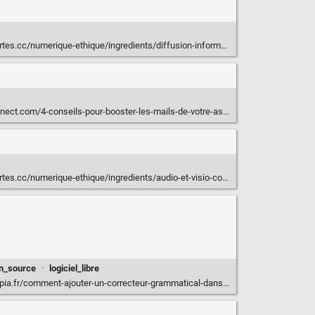
s.cc/numerique-ethique/ingredients/diffusion-informations/
ct.com/4-conseils-pour-booster-les-mails-de-votre-association
.cc/numerique-ethique/ingredients/audio-et-visio-conference/
n_source
·
logiciel_libre
eur-grammatical-dans-thunderbird/#utm_source=rss&utm_medium=rss&utm_campaign=comment-ajouter-un-correcteur-grammatical-dans-thunderbird