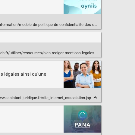
formation/modele-de-politique-de-confidentialite-des-donnees/
r/utiliser/ressources/bien-rediger-mentions-legales-site-internet
s légales ainsi qu'une
w.assistant-juridique.fr/site_internet_association.jsp