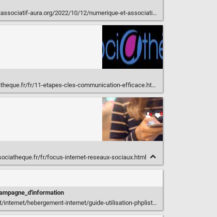
aura.org/2022/10/12/numerique-et-associations-auvergne-rhone-alpes-fiches-outils/
heque.fr/fr/11-etapes-cles-communication-efficace.html
ociatheque.fr/fr/focus-internet-reseaux-sociaux.html
ampagne_d'information
internet/hebergement-internet/guide-utilisation-phplist/