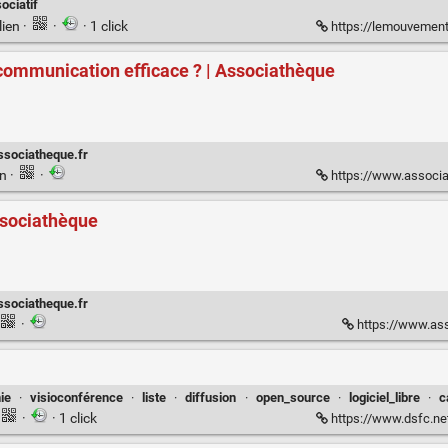
ciatif
lien
·
·
· 1 click
https://lemouvementassociatif-
 communication efficace ? | Associathèque
ssociatheque.fr
en
·
·
https://www.associat
ssociathèque
ssociatheque.fr
·
https://www.ass
ie
·
visioconférence
·
liste
·
diffusion
·
open_source
·
logiciel_libre
·
c
·
· 1 click
https://www.dsfc.net/