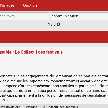
d'images
Quotidien
1 / 8
ble • Le Collectif des festivals
onnête sur les engagements de l’organisation en matière de tran
ise à réduire les impacts environnementaux et sociaux des acti
propose d’autres représentations sociales et participe à l’élab
s et toutes, notamment aux personnes en situation de handicap
rticipe pleinement à la diffusion de messages de sensibilisati
n PDF
esfestivals.org
·
Bretagne
·
Le_Collectif_des_festivals