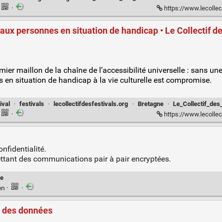
·
https://www.lecollectifdesf
x personnes en situation de handicap • Le Collectif de
emier maillon de la chaîne de l’accessibilité universelle : sans 
s en situation de handicap à la vie culturelle est compromise.
ival
·
festivals
·
lecollectifdesfestivals.org
·
Bretagne
·
Le_Collectif_des_
·
https://www.lecollectifdesfestivals.
nfidentialité.
ettant des communications pair à pair encryptées.
re
en
·
·
é des données