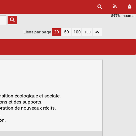
8976
shaares
Liens par page
20
50
100
sition écologique et sociale.
ons et des supports.
oration de nouveaux récits.
.
on.