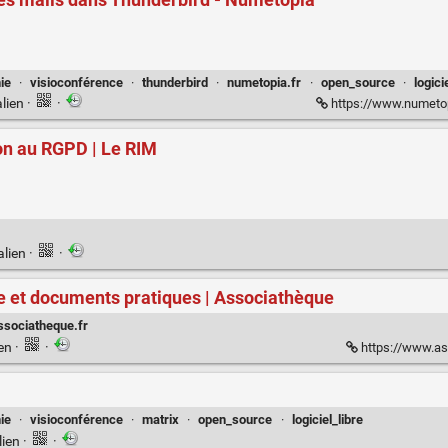
ie
·
visioconférence
·
thunderbird
·
numetopia.fr
·
open_source
·
logici
lien
·
·
https://www.numetopia.f
on au RGPD | Le RIM
alien
·
·
e et documents pratiques | Associathèque
ssociatheque.fr
ien
·
·
https://www.as
ie
·
visioconférence
·
matrix
·
open_source
·
logiciel_libre
lien
·
·