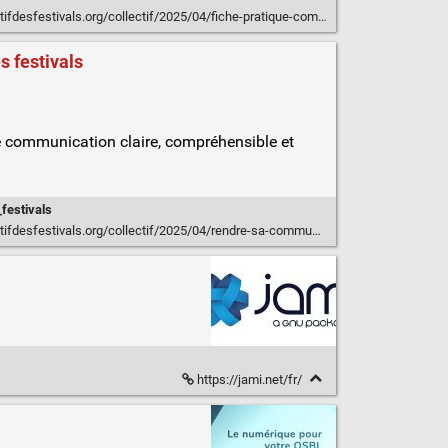
estivals.org/collectif/2025/04/fiche-pratique-communication-responsable/
s festivals
une communication claire, compréhensible et
festivals
org/collectif/2025/04/rendre-sa-communication-accessible-aux-personnes-en-situation-de-handicap/
https://jami.net/fr/