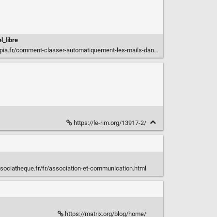
el_libre
r/comment-classer-automatiquement-les-mails-dans-thunderbird/
https://le-rim.org/13917-2/
sociatheque.fr/fr/association-et-communication.html
https://matrix.org/blog/home/