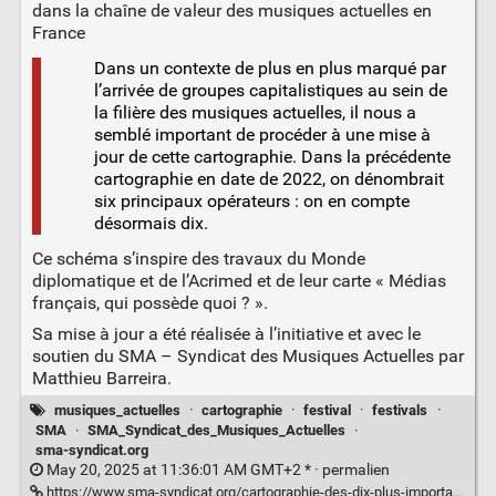
dans la chaîne de valeur des musiques actuelles en
France
Dans un contexte de plus en plus marqué par
l’arrivée de groupes capitalistiques au sein de
la filière des musiques actuelles, il nous a
semblé important de procéder à une mise à
jour de cette cartographie. Dans la précédente
cartographie en date de 2022, on dénombrait
six principaux opérateurs : on en compte
désormais dix.
Ce schéma s’inspire des travaux du Monde
diplomatique et de l’Acrimed et de leur carte « Médias
français, qui possède quoi ? ».
Sa mise à jour a été réalisée à l’initiative et avec le
soutien du SMA – Syndicat des Musiques Actuelles par
Matthieu Barreira.
musiques_actuelles
·
cartographie
·
festival
·
festivals
·
SMA
·
SMA_Syndicat_des_Musiques_Actuelles
·
sma-syndicat.org
May 20, 2025 at 11:36:01 AM GMT+2 * ·
permalien
https://www.sma-syndicat.org/cartographie-des-dix-plus-importants-operateurs-prives-dans-la-chaine-de-valeur-des-musiques-actuelles-en-france/