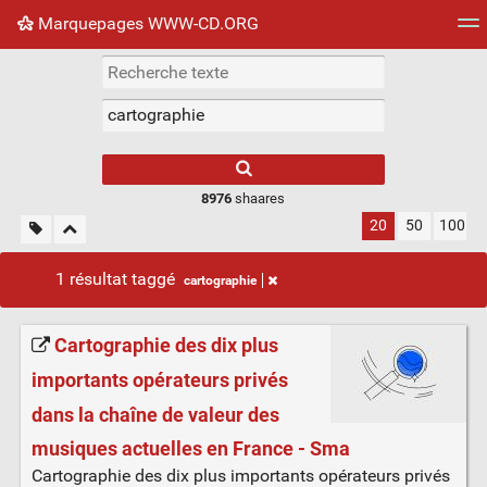
Marquepages WWW-CD.ORG
Nuage de tags
Mur d'images
Quotidien
Flux RS
8976
shaares
20
50
100
1 résultat taggé
cartographie
Cartographie des dix plus
importants opérateurs privés
dans la chaîne de valeur des
musiques actuelles en France - Sma
Cartographie des dix plus importants opérateurs privés