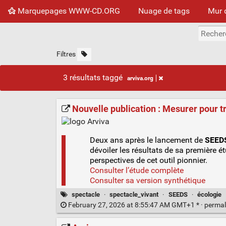
Marquepages WWW-CD.ORG
Nuage de tags
Mur 
Filtres
3 résultats taggé
arviva.org
Nouvelle publication : Mesurer pour 
Deux ans après le lancement de
SEED
dévoiler les résultats de sa première é
perspectives de cet outil pionnier.
Consulter l’étude complète
Consulter sa version synthétique
spectacle
·
spectacle_vivant
·
SEEDS
·
écologie
February 27, 2026 at 8:55:47 AM GMT+1 * ·
permal