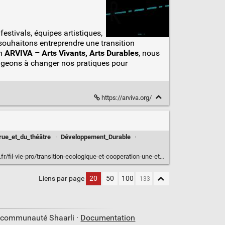
festivals, équipes artistiques,
 souhaitons entreprendre une transition
on
ARVIVA – Arts Vivants, Arts Durables
, nous
gageons à changer nos pratiques pour
https://arviva.org/
rue_et_du_théâtre
·
Développement_Durable
·
il-vie-pro/transition-ecologique-et-cooperation-une-etude-darviva
Liens par page
20
50
100
a communauté Shaarli ·
Documentation