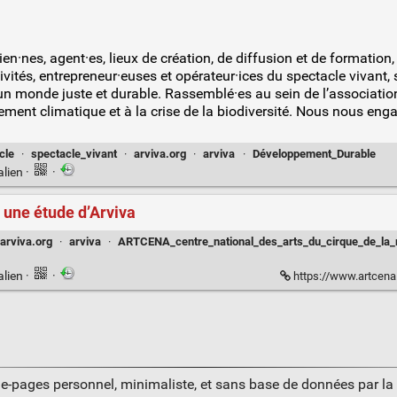
ien·nes, agent·es, lieux de création, de diffusion et de formation, 
ivités, entrepreneur·euses et opérateur·ices du spectacle vivant,
 un monde juste et durable. Rassemblé·es au sein de l’associati
ement climatique et à la crise de la biodiversité. Nous nous en
cle
·
spectacle_vivant
·
arviva.org
·
arviva
·
Développement_Durable
alien
·
·
: une étude d’Arviva
arviva.org
·
arviva
·
ARTCENA_centre_national_des_arts_du_cirque_de_la_
alien
·
·
https://www.artcena.fr/f
ue-pages personnel, minimaliste, et sans base de données par l