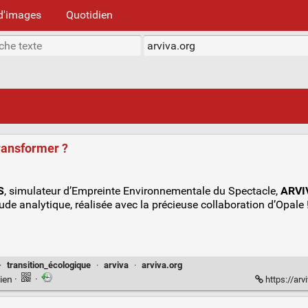
d'images
Quotidien
transformer ?
S
, simulateur d’Empreinte Environnementale du Spectacle,
ARVIV
tude analytique, réalisée avec la précieuse collaboration d’Opale !
·
transition_écologique
·
arviva
·
arviva.org
ien
·
·
https://arv