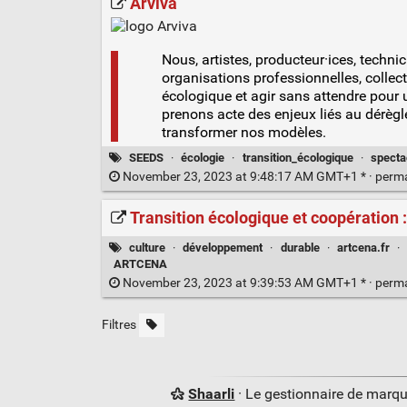
Arviva
Nous, artistes, producteur·ices, technic
organisations professionnelles, collect
écologique et agir sans attendre pour
prenons acte des enjeux liés au dérègl
transformer nos modèles.
SEEDS
·
écologie
·
transition_écologique
·
specta
November 23, 2023 at 9:48:17 AM GMT+1 * ·
perm
Transition écologique et coopération 
culture
·
développement
·
durable
·
artcena.fr
·
ARTCENA
November 23, 2023 at 9:39:53 AM GMT+1 * ·
perm
Filtres
Shaarli
· Le gestionnaire de marq