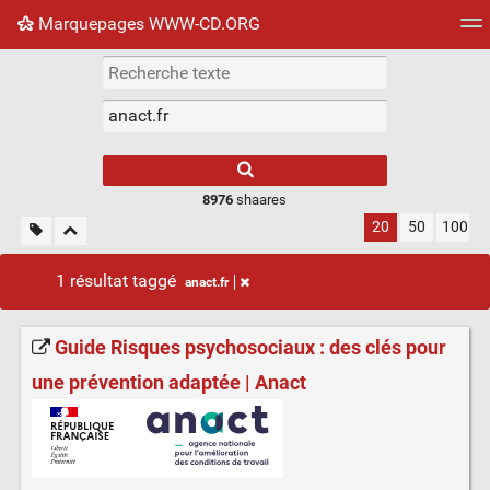
Marquepages WWW-CD.ORG
Nuage de tags
Mur d'images
Quotidien
Flux RS
8976
shaares
20
50
100
1 résultat taggé
anact.fr
Guide Risques psychosociaux : des clés pour
une prévention adaptée | Anact