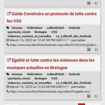
·
Guide Construire un protocole de lutte contre
les VSS
réseaux
·
fédérations
·
collectifsbzh
·
festivals
·
spectacle_vivant
·
Bretagne
·
VSS
·
violences_sexistes_et_sexuelles
·
Le_Collectif_des_festivals
March 16, 2023 at 12:42:58 PM GMT+1 * ·
permalien
https://www.lecollectifdesfestivals.org/collectif/2023/03/guide-construire-un-protocole-de-lutte-contre-les-vss/
·
Egalité et lutte contre les violences dans les
musiques actuelles en Bretagne
réseaux
·
fédérations
·
collectifsbzh
·
festivals
·
spectacle_vivant
·
Bretagne
·
VSS
·
violences_sexistes_et_sexuelles
·
Le_Collectif_des_festivals
March 16, 2023 at 12:42:48 PM GMT+1 * ·
permalien
https://www.lecollectifdesfestivals.org/collectif/egalite-vss/
·