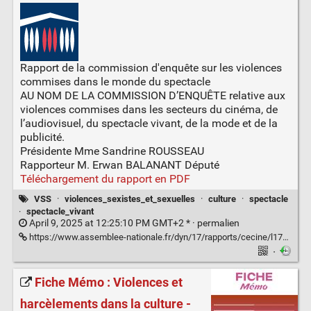
Rapport de la commission d'enquête sur les violences
commises dans le monde du spectacle
AU NOM DE LA COMMISSION D’ENQUÊTE relative aux
violences commises dans les secteurs du cinéma, de
l’audiovisuel, du spectacle vivant, de la mode et de la
publicité.
Présidente Mme Sandrine ROUSSEAU
Rapporteur M. Erwan BALANANT Député
Téléchargement du rapport en PDF
VSS
·
violences_sexistes_et_sexuelles
·
culture
·
spectacle
·
spectacle_vivant
April 9, 2025 at 12:25:10 PM GMT+2 * ·
permalien
https://www.assemblee-nationale.fr/dyn/17/rapports/cecine/l17b1248-ti_rapport-enquete#
·
Fiche Mémo : Violences et
harcèlements dans la culture -