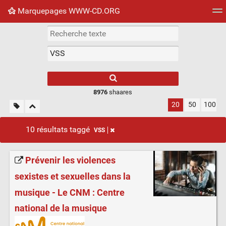
Marquepages WWW-CD.ORG
Nuage de tags
Mur d'images
Quotidien
Flux RS
8976
shaares
20
50
100
10 résultats taggé
VSS
Prévenir les violences
sexistes et sexuelles dans la
musique - Le CNM : Centre
national de la musique