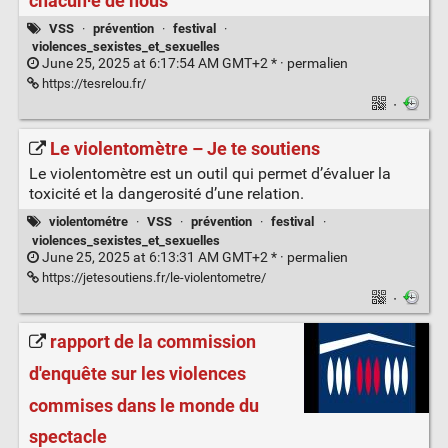
chacun‧e de nous
VSS
·
prévention
·
festival
·
violences_sexistes_et_sexuelles
June 25, 2025 at 6:17:54 AM GMT+2 * ·
permalien
https://tesrelou.fr/
·
Le violentomètre – Je te soutiens
Le violentomètre est un outil qui permet d’évaluer la
toxicité et la dangerosité d’une relation.
violentométre
·
VSS
·
prévention
·
festival
·
violences_sexistes_et_sexuelles
June 25, 2025 at 6:13:31 AM GMT+2 * ·
permalien
https://jetesoutiens.fr/le-violentometre/
·
rapport de la commission
d'enquête sur les violences
commises dans le monde du
spectacle