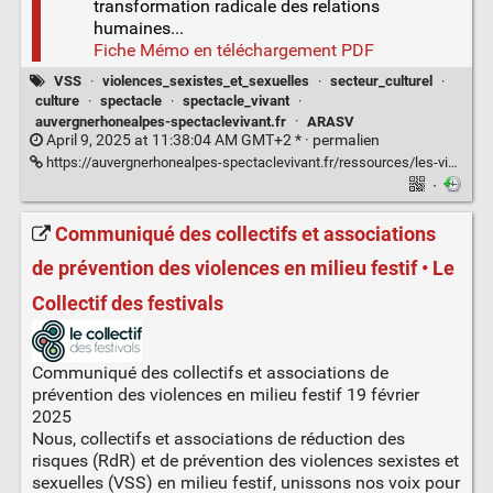
transformation radicale des relations
humaines...
Fiche Mémo en téléchargement PDF
VSS
·
violences_sexistes_et_sexuelles
·
secteur_culturel
·
culture
·
spectacle
·
spectacle_vivant
·
auvergnerhonealpes-spectaclevivant.fr
·
ARASV
April 9, 2025 at 11:38:04 AM GMT+2 * ·
permalien
https://auvergnerhonealpes-spectaclevivant.fr/ressources/les-violences-et-harcelements-sexistes-et-sexuels-dans-la-culture/
·
Communiqué des collectifs et associations
de prévention des violences en milieu festif • Le
Collectif des festivals
Communiqué des collectifs et associations de
prévention des violences en milieu festif 19 février
2025
Nous, collectifs et associations de réduction des
risques (RdR) et de prévention des violences sexistes et
sexuelles (VSS) en milieu festif, unissons nos voix pour