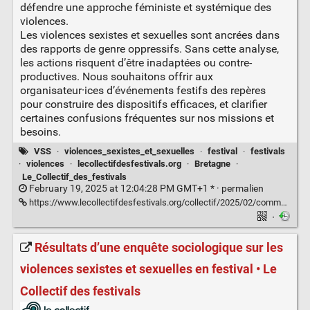
défendre une approche féministe et systémique des
violences.
Les violences sexistes et sexuelles sont ancrées dans
des rapports de genre oppressifs. Sans cette analyse,
les actions risquent d’être inadaptées ou contre-
productives. Nous souhaitons offrir aux
organisateur·ices d’événements festifs des repères
pour construire des dispositifs efficaces, et clarifier
certaines confusions fréquentes sur nos missions et
besoins.
VSS
·
violences_sexistes_et_sexuelles
·
festival
·
festivals
·
violences
·
lecollectifdesfestivals.org
·
Bretagne
·
Le_Collectif_des_festivals
February 19, 2025 at 12:04:28 PM GMT+1 * ·
permalien
https://www.lecollectifdesfestivals.org/collectif/2025/02/communique-des-collectifs-et-associations-de-prevention-des-violences-en-milieu-festif/
·
Résultats d’une enquête sociologique sur les
violences sexistes et sexuelles en festival • Le
Collectif des festivals