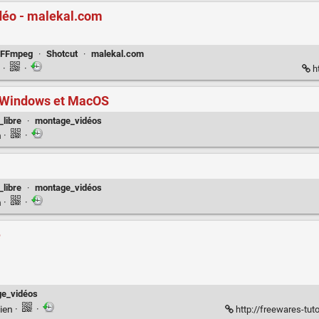
idéo - malekal.com
FFmpeg
·
Shotcut
·
malekal.com
n
·
·
ht
ur Windows et MacOS
_libre
·
montage_vidéos
n
·
·
_libre
·
montage_vidéos
n
·
·
e
e_vidéos
ien
·
·
http://freewares-tutos.b