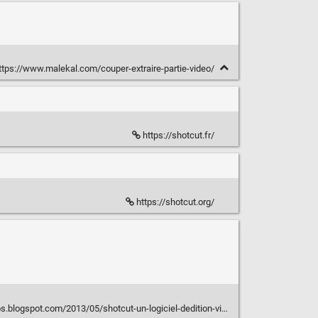
tps://www.malekal.com/couper-extraire-partie-video/
https://shotcut.fr/
https://shotcut.org/
logspot.com/2013/05/shotcut-un-logiciel-dedition-video-open.html