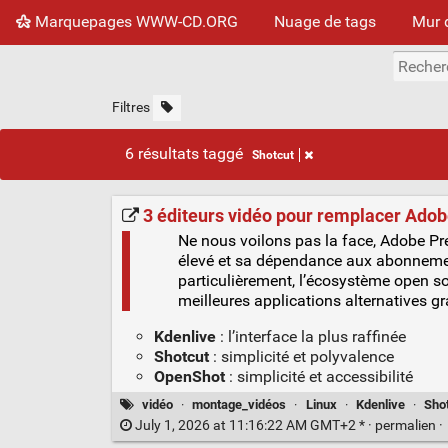
Marquepages WWW-CD.ORG
Nuage de tags
Mur 
Filtres
6 résultats taggé
Shotcut
3 éditeurs vidéo pour remplacer Ado
Ne nous voilons pas la face, Adobe Pr
élevé et sa dépendance aux abonnemen
particulièrement, l’écosystème open so
meilleures applications alternatives g
Kdenlive
: l’interface la plus raffinée
Shotcut
: simplicité et polyvalence
OpenShot
: simplicité et accessibilité
vidéo
·
montage_vidéos
·
Linux
·
Kdenlive
·
Sho
July 1, 2026 at 11:16:22 AM GMT+2 * ·
permalien
·