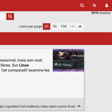
8976
shaares
Liens par page
20
50
100
essionnel, mais son coût
libres. Sur
Linux
r. Cet comparatif examine les
tps://goodtech.info/editeurs-video-open-source-linux/