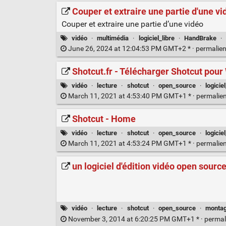
Couper et extraire une partie d'une v
Couper et extraire une partie d’une vidéo
vidéo
·
multimédia
·
logiciel_libre
·
HandBrake
·
June 26, 2024 at 12:04:53 PM GMT+2 * ·
permalie
Shotcut.fr - Télécharger Shotcut po
vidéo
·
lecture
·
shotcut
·
open_source
·
logiciel
March 11, 2021 at 4:53:40 PM GMT+1 * ·
permalie
Shotcut - Home
vidéo
·
lecture
·
shotcut
·
open_source
·
logiciel
March 11, 2021 at 4:53:24 PM GMT+1 * ·
permalie
un logiciel d'édition vidéo open sourc
vidéo
·
lecture
·
shotcut
·
open_source
·
montag
November 3, 2014 at 6:20:25 PM GMT+1 * ·
permal