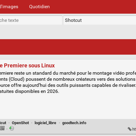
d'images
Quotidien
be Premiere sous Linux
emiere reste un standard du marché pour le montage vidéo prof
ts (Cloud) poussent de nombreux créateurs vers des solutions 
urce offre aujourd’hui des outils puissants capables de rivalise
ratuites disponibles en 2026.
tcut
·
OpenShot
·
logiciel_libre
·
goodtech.info
·
ht