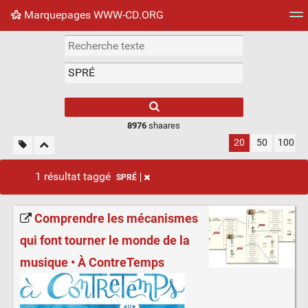
Marquepages WWW-CD.ORG
Nuage de tags
Mur d'images
Quotidien
Flux RS
8976
shaares
20
50
100
1 résultat taggé
SPRÉ
Comprendre les mécanismes
qui font tourner le monde de la
musique • À ContreTemps