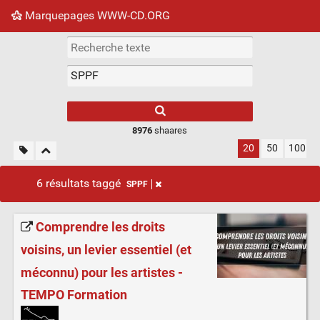
Marquepages WWW-CD.ORG
Nuage de tags
Mur d'images
Quotidien
Flux RS
8976
shaares
20
50
100
6 résultats taggé
SPPF
Comprendre les droits
voisins, un levier essentiel (et
méconnu) pour les artistes -
TEMPO Formation