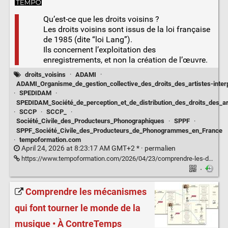
Qu’est-ce que les droits voisins ?
Les droits voisins sont issus de la loi française
de 1985 (dite “loi Lang”).
Ils concernent l’exploitation des
enregistrements, et non la création de l’œuvre.
droits_voisins
·
ADAMI
·
ADAMI_Organisme_de_gestion_collective_des_droits_des_artistes-inter
·
SPEDIDAM
·
SPEDIDAM_Société_de_perception_et_de_distribution_des_droits_des_art
·
SCCP
·
SCCP_
·
Société_Civile_des_Producteurs_Phonographiques
·
SPPF
·
SPPF_Société_Civile_des_Producteurs_de_Phonogrammes_en_France
·
tempoformation.com
April 24, 2026 at 8:23:17 AM GMT+2 * ·
permalien
https://www.tempoformation.com/2026/04/23/comprendre-les-droits-voisins-un-levier-essentiel-et-meconnu-pour-les-artistes/
·
Comprendre les mécanismes
qui font tourner le monde de la
musique • À ContreTemps