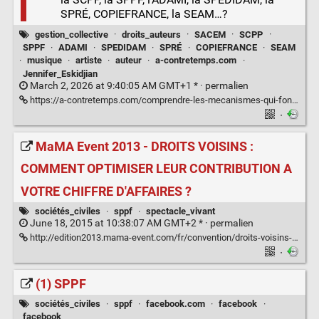
SPRÉ, COPIEFRANCE, la SEAM…?
gestion_collective
·
droits_auteurs
·
SACEM
·
SCPP
·
SPPF
·
ADAMI
·
SPEDIDAM
·
SPRÉ
·
COPIEFRANCE
·
SEAM
·
musique
·
artiste
·
auteur
·
a-contretemps.com
·
Jennifer_Eskidjian
March 2, 2026 at 9:40:05 AM GMT+1 * ·
permalien
https://a-contretemps.com/comprendre-les-mecanismes-qui-font-tourner-le-monde-de-la-musique/
·
MaMA Event 2013 - DROITS VOISINS :
COMMENT OPTIMISER LEUR CONTRIBUTION A
VOTRE CHIFFRE D'AFFAIRES ?
sociétés_civiles
·
sppf
·
spectacle_vivant
June 18, 2015 at 10:38:07 AM GMT+2 * ·
permalien
http://edition2013.mama-event.com/fr/convention/droits-voisins-comment-optimiser-leur-contribution-a-votre-chiffre-d-affaires.html
·
(1) SPPF
sociétés_civiles
·
sppf
·
facebook.com
·
facebook
·
facebook