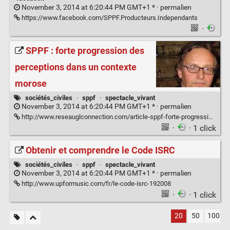
November 3, 2014 at 6:20:44 PM GMT+1 * ·
permalien
https://www.facebook.com/SPPF.Producteurs.Independants
·
SPPF : forte progression des
perceptions dans un contexte
morose
sociétés_civiles
·
sppf
·
spectacle_vivant
November 3, 2014 at 6:20:44 PM GMT+1 * ·
permalien
http://www.reseauglconnection.com/article-sppf-forte-progression-des-perceptions-dans-un-contexte-morose-118673001.html
·
· 1 click
Obtenir et comprendre le Code ISRC
sociétés_civiles
·
sppf
·
spectacle_vivant
November 3, 2014 at 6:20:44 PM GMT+1 * ·
permalien
http://www.upformusic.com/fr/le-code-isrc-192008
·
· 1 click
20
50
100