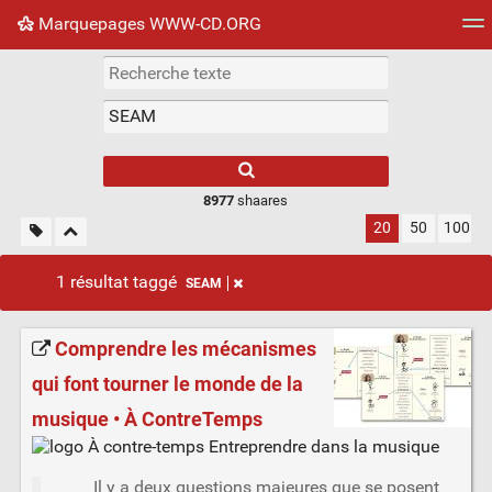
Marquepages WWW-CD.ORG
Nuage de tags
Mur d'images
Quotidien
Flux RS
8977
shaares
20
50
100
1 résultat taggé
SEAM
Comprendre les mécanismes
qui font tourner le monde de la
musique • À ContreTemps
Il y a deux questions majeures que se posent