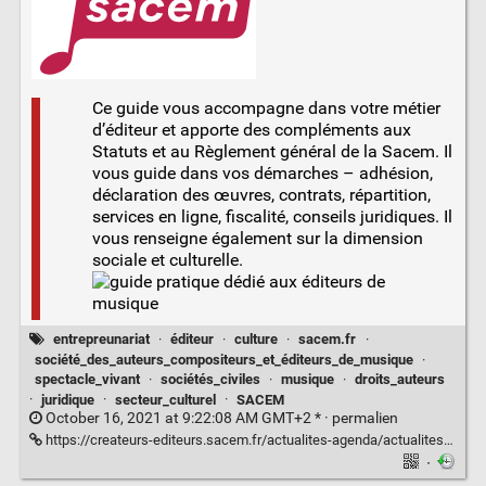
Ce guide vous accompagne dans votre métier
d’éditeur et apporte des compléments aux
Statuts et au Règlement général de la Sacem. Il
vous guide dans vos démarches – adhésion,
déclaration des œuvres, contrats, répartition,
services en ligne, fiscalité, conseils juridiques. Il
vous renseigne également sur la dimension
sociale et culturelle.
entrepreunariat
·
éditeur
·
culture
·
sacem.fr
·
société_des_auteurs_compositeurs_et_éditeurs_de_musique
·
spectacle_vivant
·
sociétés_civiles
·
musique
·
droits_auteurs
·
juridique
·
secteur_culturel
·
SACEM
October 16, 2021 at 9:22:08 AM GMT+2 * ·
permalien
https://createurs-editeurs.sacem.fr/actualites-agenda/actualites/vos-services-et-demarches/decouvrez-le-nouveau-guide-pratique-dedie-aux-editeurs-de-musique
·