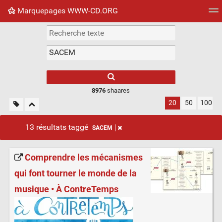
Marquepages WWW-CD.ORG
Nuage de tags
Mur d'images
Quotidien
Flux RS
8976
shaares
20
50
100
13 résultats taggé
SACEM
Comprendre les mécanismes
qui font tourner le monde de la
musique • À ContreTemps