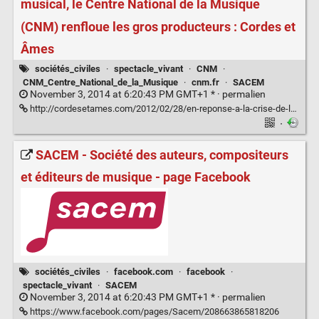
musical, le Centre National de la Musique
(CNM) renfloue les gros producteurs : Cordes et
Âmes
sociétés_civiles
·
spectacle_vivant
·
CNM
·
CNM_Centre_National_de_la_Musique
·
cnm.fr
·
SACEM
November 3, 2014 at 6:20:43 PM GMT+1 * ·
permalien
http://cordesetames.com/2012/02/28/en-reponse-a-la-crise-de-lenregistrement-musical-le-centre-national-de-la-musique-cnm-renfloue-les-gros-producteurs/
·
SACEM - Société des auteurs, compositeurs
et éditeurs de musique - page Facebook
sociétés_civiles
·
facebook.com
·
facebook
·
spectacle_vivant
·
SACEM
November 3, 2014 at 6:20:43 PM GMT+1 * ·
permalien
https://www.facebook.com/pages/Sacem/208663865818206