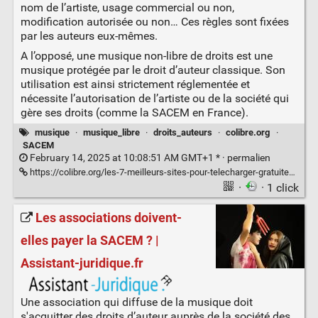
nom de l’artiste, usage commercial ou non,
modification autorisée ou non… Ces règles sont fixées
par les auteurs eux-mêmes.
A l’opposé, une musique non-libre de droits est une
musique protégée par le droit d’auteur classique. Son
utilisation est ainsi strictement réglementée et
nécessite l’autorisation de l’artiste ou de la société qui
gère ses droits (comme la SACEM en France).
musique
·
musique_libre
·
droits_auteurs
·
colibre.org
·
SACEM
February 14, 2025 at 10:08:51 AM GMT+1 * ·
permalien
https://colibre.org/les-7-meilleurs-sites-pour-telecharger-gratuitement-de-la-musique-libre-de-droit/
·
· 1 click
Les associations doivent-
elles payer la SACEM ? |
Assistant-juridique.fr
Une association qui diffuse de la musique doit
s'acquitter des droits d’auteur auprès de la société des