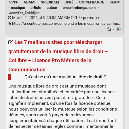
SPPF
·
ADAMI
·
SPEDIDAM
·
SPRÉ
·
COPIEFRANCE
·
SEAM
·
musique
·
artiste
·
auteur
·
a-contretemps.com
·
Jennifer_Eskidjian
March 2, 2026 at 9:40:05 AM GMT+1 * ·
permalien
https://a-contretemps.com/comprendre-les-mecanismes-qui-font-tourner-le-monde-de-la-musique/
·
Les 7 meilleurs sites pour télécharger
gratuitement de la musique libre de droit –
CoLibre – Licence Pro Métiers de la
Communication
Qu’est-ce qu’une musique libre de droit ?
Une musique libre de droit est une musique dont
l’utilisation est simplifiée et encadrée par une licence.
Libre de droits ne veut pas dire « gratuite ». Cela
signifie simplement, qu’une fois la licence obtenue,
nous pouvons utiliser la musique selon les conditions
définies, sans avoir à payer de redevances
supplémentaires à chaque utilisation. Il est important
de respecter certaines règles comme : mentionner le