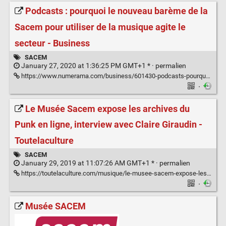
Podcasts : pourquoi le nouveau barème de la
Sacem pour utiliser de la musique agite le
secteur - Business
SACEM
January 27, 2020 at 1:36:25 PM GMT+1 * ·
permalien
https://www.numerama.com/business/601430-podcasts-pourquoi-le-nouveau-bareme-de-la-sacem-pour-utiliser-de-la-musique-agite-le-secteur.html
·
Le Musée Sacem expose les archives du
Punk en ligne, interview avec Claire Giraudin -
Toutelaculture
SACEM
January 29, 2019 at 11:07:26 AM GMT+1 * ·
permalien
https://toutelaculture.com/musique/le-musee-sacem-expose-les-archives-du-punk-en-ligne-interview-avec/
·
Musée SACEM