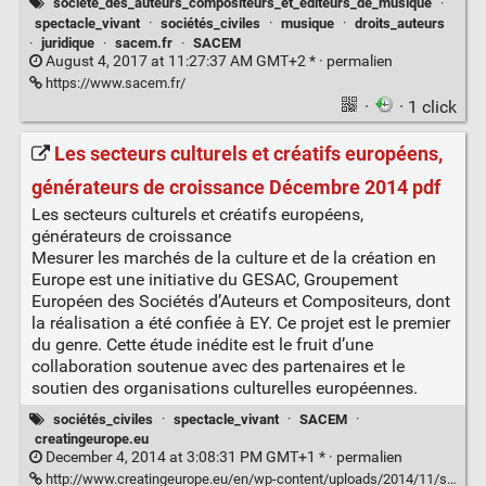
société_des_auteurs_compositeurs_et_éditeurs_de_musique
·
spectacle_vivant
·
sociétés_civiles
·
musique
·
droits_auteurs
·
juridique
·
sacem.fr
·
SACEM
August 4, 2017 at 11:27:37 AM GMT+2 * ·
permalien
https://www.sacem.fr/
·
· 1 click
Les secteurs culturels et créatifs européens,
générateurs de croissance Décembre 2014 pdf
Les secteurs culturels et créatifs européens,
générateurs de croissance
Mesurer les marchés de la culture et de la création en
Europe est une initiative du GESAC, Groupement
Européen des Sociétés d’Auteurs et Compositeurs, dont
la réalisation a été confiée à EY. Ce projet est le premier
du genre. Cette étude inédite est le fruit d’une
collaboration soutenue avec des partenaires et le
soutien des organisations culturelles européennes.
sociétés_civiles
·
spectacle_vivant
·
SACEM
·
creatingeurope.eu
December 4, 2014 at 3:08:31 PM GMT+1 * ·
permalien
http://www.creatingeurope.eu/en/wp-content/uploads/2014/11/study-full-fr.pdf