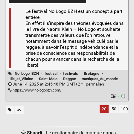
Le festival No Logo BZH est un concept à part
entière.
En effet il s’inspire des théories évoquées dans
le livre de Naomi Klein – No Logo et souhaite
transmettre des valeurs que l’on retrouve
notamment dans le message véhiculé par le
reggae, à savoir l’esprit d’indépendance et la
prise de conscience des responsabilités de
chacun pour avancer dans la recherche de la
liberté.
No_Logo_BZH
·
festival
·
festivals
·
Bretagne
·
Ille_et_Vilaine
·
Saint-Malo
·
Reggae
·
musiques_du_monde
June 14, 2025 at 2:45:48 PM GMT+2 * ·
permalien
https://www.nologobzh.com/
·
20
50
100
Shaarli
· Le gestionnaire de marque-pages