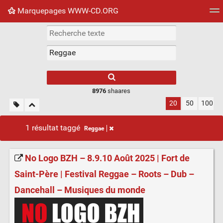
Marquepages WWW-CD.ORG
Nuage de tags
Mur d'images
Quotidien
Flux RS
8976
shaares
20
50
100
1 résultat taggé
Reggae
No Logo BZH – 8.9.10 Août 2025 | Fort de
Saint-Père | Festival Reggae – Roots – Dub –
Dancehall – Musiques du monde