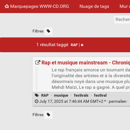
Marquepages WWW-CD.ORG
Nuage de tags
Mur 
Filtres
1 résultat taggé
RAP
Rap et musique mainstream - Chroniq
Le rap français amorce un tournant da
l'originalité des artistes et à la dive
désormais noyé dans une musique plus
Mehdi Maïzi, Le rap a gagné. A quel pr
RAP
·
musique
·
festivals
·
festival
July 17, 2025 at 7:46:44 AM GMT+2 * ·
permalien
·
Filtres