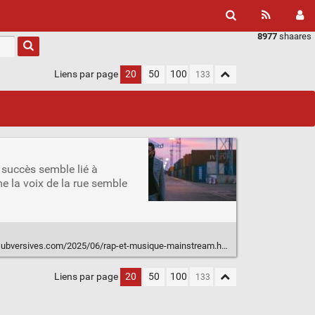
8977
shaares
Liens par page
20
50
100
 succès semble lié à
me la voix de la rue semble
ubversives.com/2025/06/rap-et-musique-mainstream.html
Liens par page
20
50
100