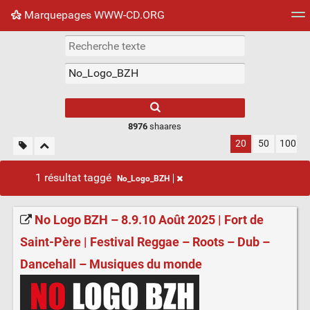
Marquepages WWW-CD.ORG
Nuage de tags
Mur d'images
Quotidien
Flux RS
8976
shaares
20
50
100
1 résultat taggé
No_Logo_BZH
No Logo BZH – 8.9.10 Août 2025 | Fort de
Saint-Père | Festival Reggae – Roots – Dub –
Dancehall – Musiques du monde