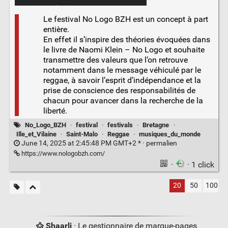
Le festival No Logo BZH est un concept à part
entière.
En effet il s’inspire des théories évoquées dans
le livre de Naomi Klein – No Logo et souhaite
transmettre des valeurs que l’on retrouve
notamment dans le message véhiculé par le
reggae, à savoir l’esprit d’indépendance et la
prise de conscience des responsabilités de
chacun pour avancer dans la recherche de la
liberté.
No_Logo_BZH
·
festival
·
festivals
·
Bretagne
·
Ille_et_Vilaine
·
Saint-Malo
·
Reggae
·
musiques_du_monde
June 14, 2025 at 2:45:48 PM GMT+2 * ·
permalien
https://www.nologobzh.com/
·
· 1 click
20
50
100
Shaarli
· Le gestionnaire de marque-pages