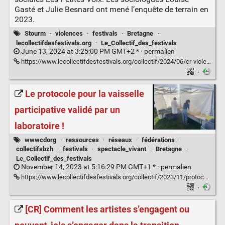
Gasté et Julie Besnard ont mené l’enquête de terrain en
2023.
Stourm
·
violences
·
festivals
·
Bretagne
·
lecollectifdesfestivals.org
·
Le_Collectif_des_festivals
June 13, 2024 at 3:25:00 PM GMT+2 * ·
permalien
https://www.lecollectifdesfestivals.org/collectif/2024/06/cr-violences-en-milieu-festif/
·
Le protocole pour la vaisselle
participative validé par un
laboratoire !
wwwcdorg
·
ressources
·
réseaux
·
fédérations
·
collectifsbzh
·
festivals
·
spectacle_vivant
·
Bretagne
·
Le_Collectif_des_festivals
November 14, 2023 at 5:16:29 PM GMT+1 * ·
permalien
https://www.lecollectifdesfestivals.org/collectif/2023/11/protocole-vaisselle/
·
[CR] Comment les artistes s’engagent ou