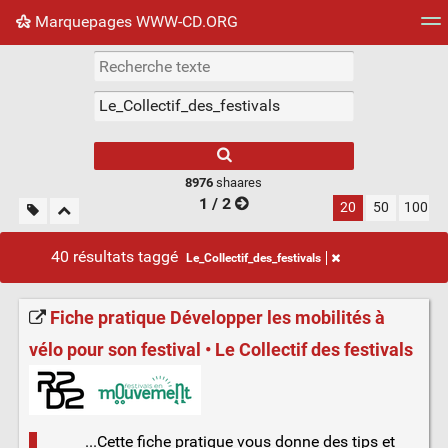
Marquepages WWW-CD.ORG
Nuage de tags
Mur d'images
Quotidien
Flux RS
8976
shaares
1 / 2
20
50
100
40 résultats taggé
Le_Collectif_des_festivals
Fiche pratique Développer les mobilités à
vélo pour son festival • Le Collectif des festivals
...Cette fiche pratique vous donne des tips et