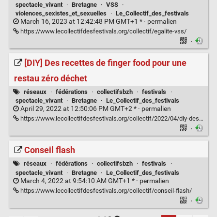
spectacle_vivant
·
Bretagne
·
VSS
·
violences_sexistes_et_sexuelles
·
Le_Collectif_des_festivals
March 16, 2023 at 12:42:48 PM GMT+1 * ·
permalien
https://www.lecollectifdesfestivals.org/collectif/egalite-vss/
·
[DIY] Des recettes de finger food pour une
restau zéro déchet
réseaux
·
fédérations
·
collectifsbzh
·
festivals
·
spectacle_vivant
·
Bretagne
·
Le_Collectif_des_festivals
April 29, 2022 at 12:50:06 PM GMT+2 * ·
permalien
https://www.lecollectifdesfestivals.org/collectif/2022/04/diy-des-recettes-de-finger-food-pour-une-restau-zero-dechet/
·
Conseil flash
réseaux
·
fédérations
·
collectifsbzh
·
festivals
·
spectacle_vivant
·
Bretagne
·
Le_Collectif_des_festivals
March 4, 2022 at 9:54:10 AM GMT+1 * ·
permalien
https://www.lecollectifdesfestivals.org/collectif/conseil-flash/
·