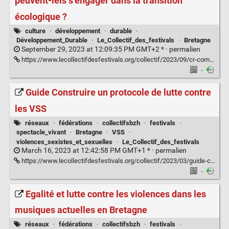
peuvent-iels s’engager dans la transition
écologique ?
culture
·
développement
·
durable
·
Développement_Durable
·
Le_Collectif_des_festivals
·
Bretagne
September 29, 2023 at 12:09:35 PM GMT+2 * ·
permalien
https://www.lecollectifdesfestivals.org/collectif/2023/09/cr-comment-les-artistes-sengagent-ou-peuvent-iels-sengager-dans-la-transition-ecologique/
·
Guide Construire un protocole de lutte contre
les VSS
réseaux
·
fédérations
·
collectifsbzh
·
festivals
·
spectacle_vivant
·
Bretagne
·
VSS
·
violences_sexistes_et_sexuelles
·
Le_Collectif_des_festivals
March 16, 2023 at 12:42:58 PM GMT+1 * ·
permalien
https://www.lecollectifdesfestivals.org/collectif/2023/03/guide-construire-un-protocole-de-lutte-contre-les-vss/
·
Egalité et lutte contre les violences dans les
musiques actuelles en Bretagne
réseaux
·
fédérations
·
collectifsbzh
·
festivals
·