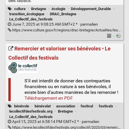
des tabacs.
culture
·
Bretagne
·
écologie
·
Développement_Durable
·
transition_écologique
·
DRAC_Bretagne
·
Le_Collectif_des_festivals
June 7, 2025 at 9:08:25 AM GMT+2 * ·
permalien
https://www.culture.gouv.fr/regions/drac-bretagne/Actualites/les-actes-2025-les-acteurs-culturels-bretons-se-concentrent-sur-les-transitions-ecologiques-et-sociales
·
Remercier et valoriser ses bénévoles • Le
Collectif des festivals
S’il est interdit de donner des contreparties
financières ou en nature à ses bénévoles, il
existe bien d’autres manières de les remercier !
Téléchargement en PDF
bénévole
·
bénévolat
·
association
·
festival
·
festivals
·
lecollectifdesfestivals.org
·
Bretagne
·
Le_Collectif_des_festivals
April 15, 2025 at 6:58:14 PM GMT+2 * ·
permalien
https://www.lecollectifdesfestivals.org/collectif/2025/03/remercier-et-valoriser-ses-benevoles/