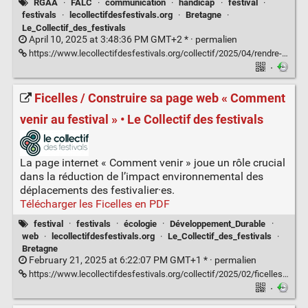
RGAA
·
FALC
·
communication
·
handicap
·
festival
·
festivals
·
lecollectifdesfestivals.org
·
Bretagne
·
Le_Collectif_des_festivals
April 10, 2025 at 3:48:36 PM GMT+2 * ·
permalien
https://www.lecollectifdesfestivals.org/collectif/2025/04/rendre-sa-communication-accessible-aux-personnes-en-situation-de-handicap/
·
Ficelles / Construire sa page web « Comment
venir au festival » • Le Collectif des festivals
La page internet « Comment venir » joue un rôle crucial
dans la réduction de l’impact environnemental des
déplacements des festivalier·es.
Télécharger les Ficelles en PDF
festival
·
festivals
·
écologie
·
Développement_Durable
·
web
·
lecollectifdesfestivals.org
·
Le_Collectif_des_festivals
·
Bretagne
February 21, 2025 at 6:22:07 PM GMT+1 * ·
permalien
https://www.lecollectifdesfestivals.org/collectif/2025/02/ficelles-construire-sa-page-web-comment-venir-au-festival/
·