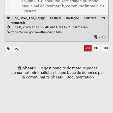
en juin 2018 pour une 1ere édition au stade
municipal de Penmarc’h, commune littorale du
Finistère....
God_Save_The_Kouign
·
festival
·
Bretagne
·
Finistère
·
29
·
Penmarc'h
June 8, 2026 at 11:22:40 AM GMT+2 * ·
permalien
https://www.godsavethekouign.bzh/
·
20
50
100
Shaarli
· Le gestionnaire de marque-pages
personnel, minimaliste, et sans base de données par
la communauté Shaarli ·
Documentation