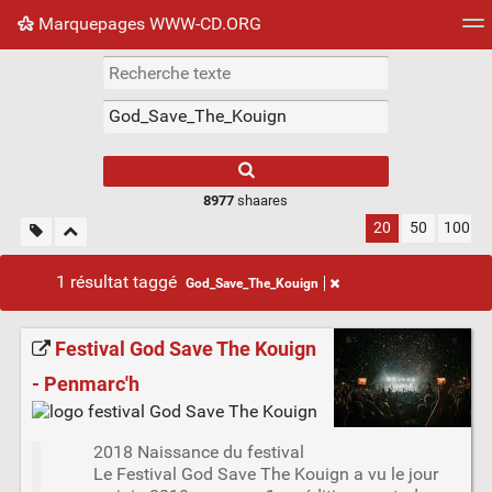
Marquepages WWW-CD.ORG
Nuage de tags
Mur d'images
Quotidien
Flux RS
8977
shaares
20
50
100
1 résultat taggé
God_Save_The_Kouign
Festival God Save The Kouign
- Penmarc'h
2018 Naissance du festival
Le Festival God Save The Kouign a vu le jour