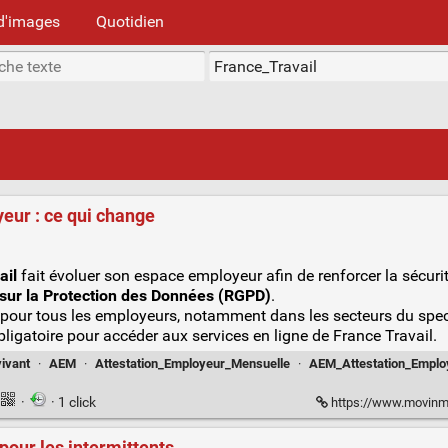
d'images
Quotidien
eur : ce qui change
ail
fait évoluer son espace employeur afin de renforcer la sécur
ur la Protection des Données (RGPD)
.
pour tous les employeurs, notamment dans les secteurs du spectac
bligatoire pour accéder aux services en ligne de France Travail.
ivant
·
AEM
·
Attestation_Employeur_Mensuelle
·
AEM_Attestation_Emplo
·
· 1 click
https://www.movinmotion