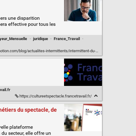
vers une disparition
sera effective pour tous les
yeur_Mensuelle
·
juridique
·
France_Travail
·
/blog/actualites-intermittents/intermittent-du-spectacle-la-fin-des-aem/
ail.fr
https://cultureetspectacle.francetravail.fr/
métiers du spectacle, de
velle plateforme
 du secteur, elle offre un