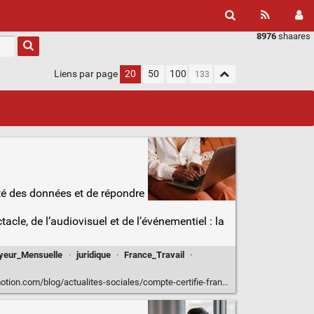
8976
shaares
Liens par page
20
50
100
ité des données et de répondre
le, de l’audiovisuel et de l’événementiel : la
yeur_Mensuelle
·
juridique
·
France_Travail
·
.com/blog/actualites-sociales/compte-certifie-france-travail/