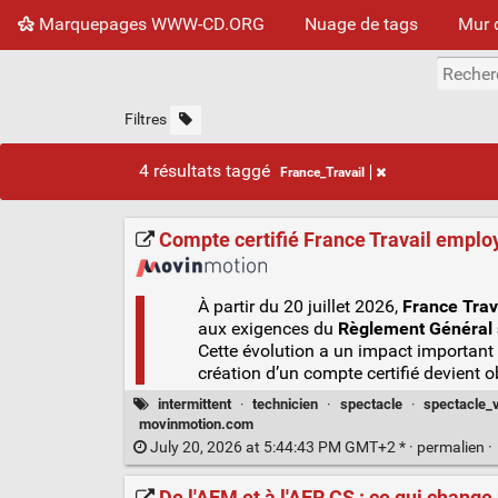
Marquepages WWW-CD.ORG
Nuage de tags
Mur 
Filtres
4 résultats taggé
France_Travail
Compte certifié France Travail employ
À partir du 20 juillet 2026,
France Trav
aux exigences du
Règlement Général s
Cette évolution a un impact important 
création d’un compte certifié devient o
intermittent
·
technicien
·
spectacle
·
spectacle_v
movinmotion.com
July 20, 2026 at 5:44:43 PM GMT+2 * ·
permalien
·