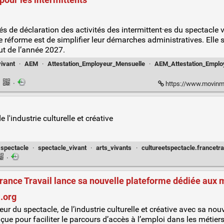
 pour les intermittents
és de déclaration des activités des intermittent·es du spectacle 
tte réforme est de simplifier leur démarches administratives. Elle 
ut de l’année 2027.
ivant
·
AEM
·
Attestation_Employeur_Mensuelle
·
AEM_Attestation_Emplo
·
·
https://www.movinmotion.com
 l'industrie culturelle et créative
spectacle
·
spectacle_vivant
·
arts_vivants
·
cultureetspectacle.francetrav
·
 France Travail lance sa nouvelle plateforme dédiée aux 
l.org
eur du spectacle, de l’industrie culturelle et créative avec sa nou
çue pour faciliter le parcours d’accès à l’emploi dans les métiers