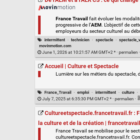
De l'AEM et à l'AER CS : ce qui change
France Travail
fait évoluer les modalit
progressive de l’
AEM
. L’objectif de ce
employeurs du secteur culturel au déb
intermittent
·
technicien
·
spectacle
·
spectacle_v
movinmotion.com
June 1, 2026 at 10:21:57 AM GMT+2 * ·
permalien
Accueil | Culture et Spectacle
Lumière sur les métiers du spectacle, de
France_Travail
·
emploi
·
intermittent
·
culture
·
July 7, 2025 at 6:35:30 PM GMT+2 * ·
permalien
·
Cultureetspectacle.francetravail.fr :
la culture et de la création | francetravai
France Travail se mobilise pour le sect
cultureetspectacle.francetravail.fr. Con