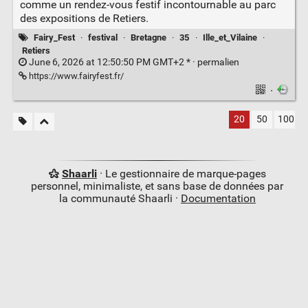
comme un rendez-vous festif incontournable au parc
des expositions de Retiers.
Fairy_Fest
·
festival
·
Bretagne
·
35
·
Ille_et_Vilaine
·
Retiers
June 6, 2026 at 12:50:50 PM GMT+2 * ·
permalien
https://www.fairyfest.fr/
·
20
50
100
Shaarli
· Le gestionnaire de marque-pages
personnel, minimaliste, et sans base de données par
la communauté Shaarli ·
Documentation