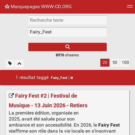
Marquepages WWW-CD.ORG
Nuage de tags
Mur d'images
Quotidien
Flux RS
8976
shaares
20
50
100
1 résultat taggé
Fairy_Fest
Fairy Fest #2 | Festival de
Musique - 13 Juin 2026 - Retiers
La première édition, organisée en
2025, avait été saluée pour son
ambiance et son accessibilité. En 2026, le
Fairy Fest
réaffirme son rôle dans la vie locale en s’inscrivant