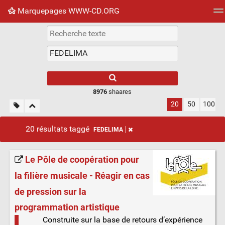
Marquepages WWW-CD.ORG
Nuage de tags
Mur d'images
Quotidien
Flux RS
8976
shaares
20
50
100
20 résultats taggé
FEDELIMA
Le Pôle de coopération pour
la filière musicale - Réagir en cas
de pression sur la
programmation artistique
Construite sur la base de retours d’expérience