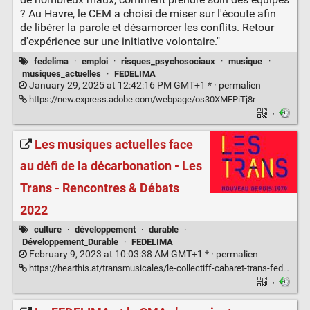
? Au Havre, le CEM a choisi de miser sur l'écoute afin
de libérer la parole et désamorcer les conflits. Retour
d'expérience sur une initiative volontaire."
fedelima
·
emploi
·
risques_psychosociaux
·
musique
·
musiques_actuelles
·
FEDELIMA
January 29, 2025 at 12:42:16 PM GMT+1 * ·
permalien
https://new.express.adobe.com/webpage/os30XMFPiTj8r
·
Les musiques actuelles face
au défi de la décarbonation - Les
Trans - Rencontres & Débats
2022
culture
·
développement
·
durable
·
Développement_Durable
·
FEDELIMA
February 9, 2023 at 10:03:38 AM GMT+1 * ·
permalien
https://hearthis.at/transmusicales/le-collectiff-cabaret-trans-fedelima/
·