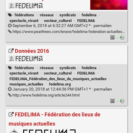
fédérations
·
réseaux
·
syndicats
·
fedelima
·
spectacle_vivant
·
secteur_culturel
·
FEDELIMA
September 6, 2018 at 6:32:27 AM GMT+2 * ·
permalien
https://www.pearltrees.com/lerave/fedelima-federation-actuelles/id7200317
·
Données 2016
fédérations
·
réseaux
·
syndicats
·
fedelima
·
spectacle_vivant
·
secteur_culturel
·
FEDELIMA
·
FEDELIMA_Fédération_des_lieux_de_musiques_actuelles
·
musiques_actuelles
·
fedelima.org
January 20, 2018 at 12:44:36 PM GMT+1 * ·
permalien
http://www.fedelima.org/article244.html
·
FEDELIMA - Fédération des lieux de
musiques actuelles