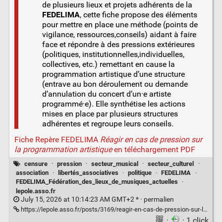
de plusieurs lieux et projets adhérents de la
FEDELIMA
, cette fiche propose des éléments
pour mettre en place une méthode (points de
vigilance, ressources,conseils) aidant à faire
face et répondre à des pressions extérieures
(politiques, institutionnelles,individuelles,
collectives, etc.) remettant en cause la
programmation artistique d’une structure
(entrave au bon déroulement ou demande
d’annulation du concert d’un·e artiste
programmé·e). Elle synthétise les actions
mises en place par plusieurs structures
adhérentes et regroupe leurs conseils.
Fiche Repère FEDELIMA
Réagir en cas de pression sur
la programmation artistique
en téléchargement PDF
censure
·
pression
·
secteur_musical
·
secteur_culturel
·
association
·
libertés_associatives
·
politique
·
FEDELIMA
·
FEDELIMA_Fédération_des_lieux_de_musiques_actuelles
·
lepole.asso.fr
July 15, 2026 at 10:14:23 AM GMT+2 * ·
permalien
https://lepole.asso.fr/posts/3169/reagir-en-cas-de-pression-sur-la-programmation-artistique
·
· 1 click