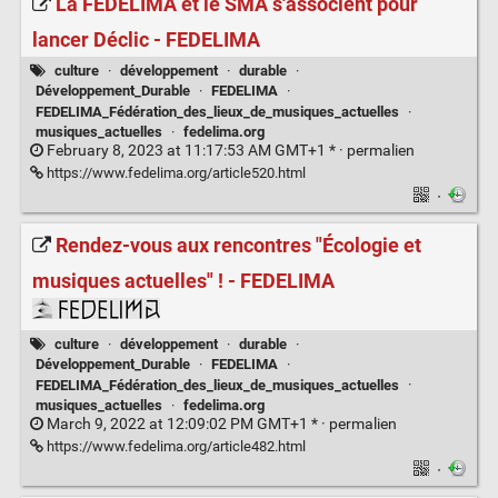
La FEDELIMA et le SMA s'associent pour
lancer Déclic - FEDELIMA
culture
·
développement
·
durable
·
Développement_Durable
·
FEDELIMA
·
FEDELIMA_Fédération_des_lieux_de_musiques_actuelles
·
musiques_actuelles
·
fedelima.org
February 8, 2023 at 11:17:53 AM GMT+1 * ·
permalien
https://www.fedelima.org/article520.html
·
Rendez-vous aux rencontres "Écologie et
musiques actuelles" ! - FEDELIMA
culture
·
développement
·
durable
·
Développement_Durable
·
FEDELIMA
·
FEDELIMA_Fédération_des_lieux_de_musiques_actuelles
·
musiques_actuelles
·
fedelima.org
March 9, 2022 at 12:09:02 PM GMT+1 * ·
permalien
https://www.fedelima.org/article482.html
·