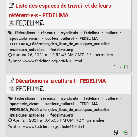
Liste des espaces de travail et de leurs
référent·e·s - FEDELIMA
fédérations
·
réseaux
·
syndicats
·
fedelima
·
culture
·
spectacle_vivant
·
secteur_culturel
·
FEDELIMA
·
FEDELIMA_Fédération_des_lieux_de_musiques_actuelles
·
musiques_actuelles
·
fedelima.org
August 26, 2021 at 10:52:42 AM GMT+2 * ·
permalien
https://www.fedelima.org/article15.html
·
Décarbonons la culture ! - FEDELIMA
fédérations
·
réseaux
·
syndicats
·
fedelima
·
culture
·
spectacle_vivant
·
secteur_culturel
·
FEDELIMA
·
FEDELIMA_Fédération_des_lieux_de_musiques_actuelles
·
musiques_actuelles
·
fedelima.org
April 21, 2021 at 3:45:55 PM GMT+2 * ·
permalien
https://www.fedelima.org/article440.html
·