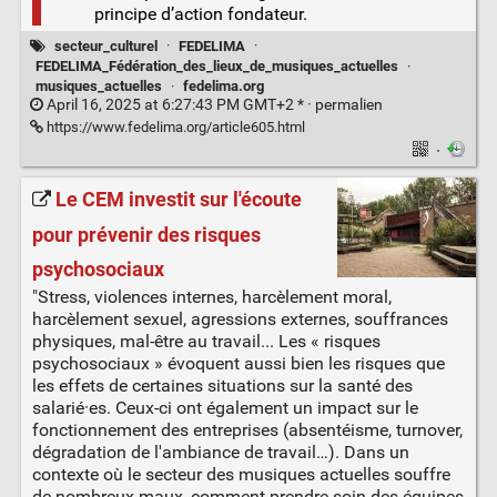
principe d’action fondateur.
secteur_culturel
·
FEDELIMA
·
FEDELIMA_Fédération_des_lieux_de_musiques_actuelles
·
musiques_actuelles
·
fedelima.org
April 16, 2025 at 6:27:43 PM GMT+2 * ·
permalien
https://www.fedelima.org/article605.html
·
Le CEM investit sur l'écoute
pour prévenir des risques
psychosociaux
"Stress, violences internes, harcèlement moral,
harcèlement sexuel, agressions externes, souffrances
physiques, mal-être au travail... Les « risques
psychosociaux » évoquent aussi bien les risques que
les effets de certaines situations sur la santé des
salarié·es. Ceux-ci ont également un impact sur le
fonctionnement des entreprises (absentéisme, turnover,
dégradation de l'ambiance de travail…). Dans un
contexte où le secteur des musiques actuelles souffre
de nombreux maux, comment prendre soin des équipes