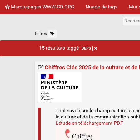
Marquepages WWW-CD.ORG
Nuage de tags
Mur 
Filtres
15 résultats taggé
DEPS
Chiffres Clés 2025 de la culture et de
Tout savoir sur le champ culturel en u
la culture et de la communication pub
L'étude en téléchargement PDF