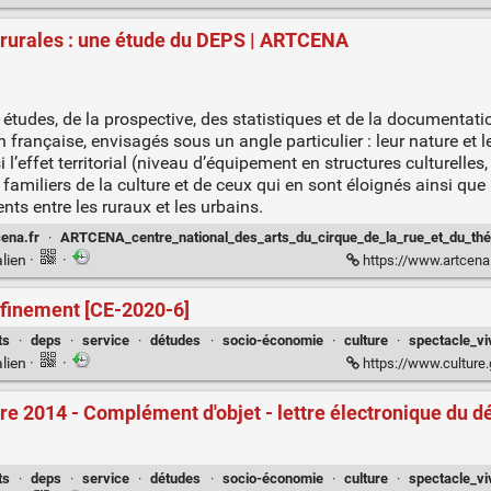
t rurales : une étude du DEPS | ARTCENA
tudes, de la prospective, des statistiques et de la documentati
n française, envisagés sous un angle particulier : leur nature et l
si l’effet territorial (niveau d’équipement en structures culturelle
 familiers de la culture et de ceux qui en sont éloignés ainsi que 
nts entre les ruraux et les urbains.
cena.fr
·
ARTCENA_centre_national_des_arts_du_cirque_de_la_rue_et_du_thé
lien
·
·
https://www.artcena.fr/fil-
nfinement [CE-2020-6]
ts
·
deps
·
service
·
détudes
·
socio-économie
·
culture
·
spectacle_vi
lien
·
·
https://www.culture.gouv.fr/Sites-thematiques/Etude
e 2014 - Complément d'objet - lettre électronique du dé
ts
·
deps
·
service
·
détudes
·
socio-économie
·
culture
·
spectacle_vi