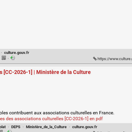
·
culture.gouv.fr
·
·
https://www.culture.gouv.fr/espace-document
s [CC-2026-1] | Ministère de la Culture
oles contribuent aux associations culturelles en France.
 des associations culturelles [CC-2026-1] en pdf
olat
·
DEPS
·
Ministère_de_la_Culture
·
culture.gouv.fr