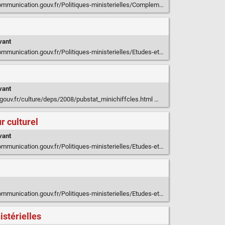
-ministerielles/Complement-d-objet-lettre-electronique-du-developpement-culturel/ACTUALITES/Complement-d-objet-n-335-3-novembre-2014#R2
vant
ication.gouv.fr/Politiques-ministerielles/Etudes-et-statistiques
vant
gouv.fr/culture/deps/2008/pubstat_minichiffcles.html
r culturel
vant
terielles/Etudes-et-statistiques/Les-publications/Rapports-de-recherche/Nouvelles-pratiques-de-mutualisation-et-de-cooperation-dans-le-secteur-culturel
ielles/Etudes-et-statistiques/Les-publications/Collections-de-synthese/Culture-etudes-2007-2014/Territoires-et-ressources-des-compagnies-en-France-CE-2012-1
istérielles