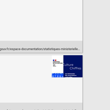
ation/statistiques-ministerielles-de-la-culture2/publications/chiffres-cles-2025-de-la-culture-et-de-la-communication