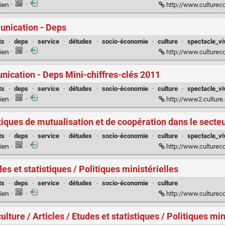
ien
·
·
http://www.culturecommunication.gouv.fr/Politiques
munication - Deps
ts
·
deps
·
service
·
détudes
·
socio-économie
·
culture
·
spectacle_vi
ien
·
·
http://www.culturecommun
unication - Deps Mini-chiffres-clés 2011
ts
·
deps
·
service
·
détudes
·
socio-économie
·
culture
·
spectacle_vi
ien
·
·
http://www2.culture.
tiques de mutualisation et de coopération dans le secteu
ts
·
deps
·
service
·
détudes
·
socio-économie
·
culture
·
spectacle_vi
ien
·
·
http://www.culturecommunication.gouv.fr/Politiques-minis
es et statistiques / Politiques ministérielles
ts
·
deps
·
service
·
détudes
·
socio-économie
·
culture
ien
·
·
http://www.culturecommunication.gouv.fr/Politiques-minister
ulture / Articles / Etudes et statistiques / Politiques min