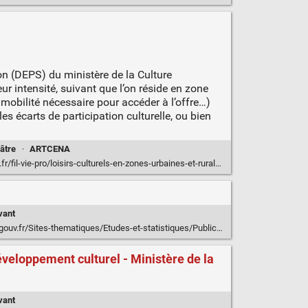
on (DEPS) du ministère de la Culture
eur intensité, suivant que l’on réside en zone
s, mobilité nécessaire pour accéder à l’offre…)
les écarts de participation culturelle, ou bien
âtre
·
ARTCENA
vie-pro/loisirs-culturels-en-zones-urbaines-et-rurales-une-etude-du-deps
vant
s-et-statistiques/Publications2/Collections-de-synthese/Culture-etudes-2007-2020/Pratiques-culturelles-en-temps-de-confinement-CE-2020-6
veloppement culturel - Ministère de la
vant