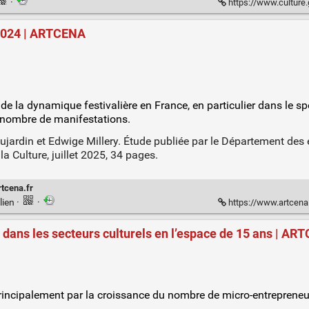
·
https://www.culture.gouv.fr/espace-documentation/statist
 2024 | ARTCENA
e de la dynamique festivalière en France, en particulier dans le s
 nombre de manifestations.
jardin et Edwige Millery. Étude publiée par le Département des ét
 Culture, juillet 2025, 34 pages.
rtcena.fr
lien
·
·
https://www.artcena.
s dans les secteurs culturels en l’espace de 15 ans | A
principalement par la croissance du nombre de micro-entrepreneurs