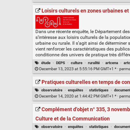
Loisirs culturels en zones urbaines e
Dans une récente enquête, le Département des é
s’intéresse aux loisirs culturels de la populatio
urbaine ou rurale. Il s’agit ainsi de déterminer 
vient renforcer les caractéristiques des publics
conditionne des univers de pratique très différe
étude
·
DEPS
·
culture
·
ruralité
·
artcena
·
art
December 13, 2023 at 5:55:16 PM GMT+1 * ·
perma
Pratiques culturelles en temps de co
observatoire
·
enquêtes
·
statistiques
·
documen
December 14, 2020 at 1:44:42 PM GMT+1 * ·
perma
Complément d’objet n° 335, 3 novembr
Culture et de la Communication
observatoire
·
enquêtes
·
statistiques
·
documen