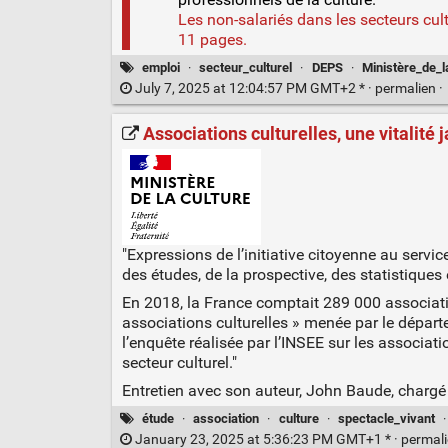
Les non-salariés dans les secteurs cul
11 pages.
emploi
·
secteur_culturel
·
DEPS
·
Ministère_de_l
July 7, 2025 at 12:04:57 PM GMT+2 * ·
permalien
·
Associations culturelles, une vitalité
"Expressions de l’initiative citoyenne au servi
des études, de la prospective, des statistiques
En 2018, la France comptait 289 000 associatio
associations culturelles » menée par le départ
l’enquête réalisée par l’INSEE sur les associat
secteur culturel."
Entretien avec son auteur, John Baude, chargé
étude
·
association
·
culture
·
spectacle_vivant
January 23, 2025 at 5:36:23 PM GMT+1 * ·
permal