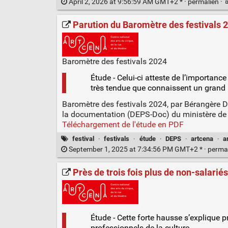
April 2, 2026 at 9:56:59 AM GMT+2 * ·
permalien
·
Parution du Baromètre des festivals
Baromètre des festivals 2024
Étude - Celui-ci atteste de l’importanc
très tendue que connaissent un grand
Baromètre des festivals 2024, par Bérangère Du
la documentation (DEPS-Doc) du ministère de la
Téléchargement de l'étude en PDF
festival
·
festivals
·
étude
·
DEPS
·
artcena
·
a
September 1, 2025 at 7:34:56 PM GMT+2 * ·
perma
Près de trois fois plus de non-salarié
Étude - Cette forte hausse s’explique 
professionnels de la culture.