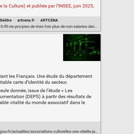
la Culture) et publiée par l’INSEE, juin 2025,
théâtre
·
artcena.fr
·
ARTCENA
ro/pres-de-trois-fois-plus-de-non-salaries-dans-les-secteurs-culturels-en-lespace-de-15
autant les Français. Une étude du département
table carte d’identité du secteur.
eule donnée, issue de l’étude « Les
cumentation (DEPS) à partir des résultats de
dable vitalité du monde associatif dans le
fr/actualites/associations-culturelles-une-vitalite-jamais-dementie