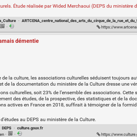
turels. Étude réalisée par Wided Merchaoui (DEPS du ministère de 
a_Culture
·
ARTCENA_centre_national_des_arts_du_cirque_de_la_rue_et_du_
·
https://www.artcena.fr/fil-vie-p
 jamais démentie
ce de la culture, les associations culturelles séduisent toujours 
 et de la documentation du ministère de la Culture dresse une véri
ns culturelles, soit 23% de l’ensemble des associations. Cette s
ement des études, de la prospective, des statistiques et de la do
ions actives en France en 2018, suffirait à témoigner de la formi
 d’études au DEPS au ministère de la Culture.
·
DEPS
·
culture.gouv.fr
ien
·
·
https://www.culture.gouv.