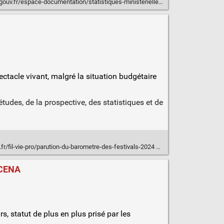
iques-ministerielles-de-la-culture2/publications/collections-de-synthese/culture-chiffres-2007-2026/benevoles-des-associations-culturelles-cc-2026-1
pectacle vivant, malgré la situation budgétaire
udes, de la prospective, des statistiques et de
fr/fil-vie-pro/parution-du-barometre-des-festivals-2024
RTCENA
, statut de plus en plus prisé par les