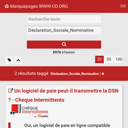
Marquepages WWW-CD.ORG
Nuage de tags
Mur d'images
Quotidien
Flux RS
8976
shaares
20
50
100
2 résultats taggé
Déclaration_Sociale_Nominative
Un logiciel de paie peut-il transmettre la DSN
? - Cheque Intermittents
Oui, un logiciel de paie en ligne compatible