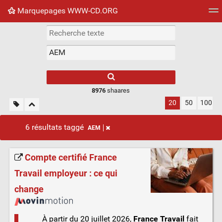
Marquepages WWW-CD.ORG
Nuage de tags
Mur d'images
Quotidien
Flux RS
8976
shaares
20
50
100
6 résultats taggé
AEM
Compte certifié France
Travail employeur : ce qui
change
À partir du 20 juillet 2026,
France Travail
fait