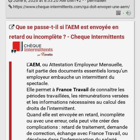
June 8, 2026 at 8:33:20 AM GMT+2 * ·
permalien
https://www.cheque-intermittents.com/qui-doit-envoyer-une-aem/
·
Que se passe-t-il si l'AEM est envoyée en
retard ou incomplète ? - Cheque Intermittents
L’
AEM
, ou Attestation Employeur Mensuelle,
fait partie des documents essentiels lorsqu’un
employeur embauche un intermittent du
spectacle.
Elle permet à
France Travail
de connaître les
périodes travaillées, les rémunérations versées
et les informations nécessaires au calcul des
droits de l’intermittent.
Quand elle est envoyée en retard, incomplète
ou avec une erreur, cela peut vite créer des
complications : retard de traitement, demande
de correction, échange avec France Travail, ou
décalage dans l’indemnisation du salarié.