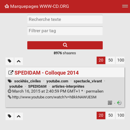
Marquepages WWW-CD.ORG
Nuage de tags
Mur d'images
Quotidien
Flux RS
8976
shaares
20
50
100
SPEDIDAM - Colloque 2014
sociétés_civiles
·
youtube.com
·
spectacle_vivant
·
youtube
·
SPEDIDAM
·
artistes-interprètes
March 16, 2015 at 2:40:59 PM GMT+1 * ·
permalien
http://www.youtube.com/watch?v=hBkkNAWUESM
·
20
50
100