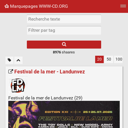
Marquepages WWW-CD.ORG
Nuage de tags
Mur d'images
Quotidien
Flux RS
8976
shaares
20
50
100
Festival de la mer - Landunvez
Festival de la mer de Landunvez (29)