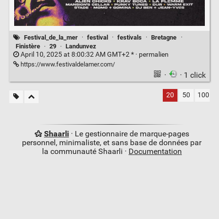
Festival_de_la_mer
·
festival
·
festivals
·
Bretagne
·
Finistère
·
29
·
Landunvez
April 10, 2025 at 8:00:32 AM GMT+2 * ·
permalien
https://www.festivaldelamer.com/
·
· 1 click
20
50
100
Shaarli
· Le gestionnaire de marque-pages
personnel, minimaliste, et sans base de données par
la communauté Shaarli ·
Documentation