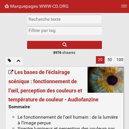
Marquepages WWW-CD.ORG
Nuage de tags
Mur d'images
Quotidien
Flux RS
8976
shaares
20
50
100
Les bases de l’éclairage
scénique : fonctionnement de
l’œil, perception des couleurs et
température de couleur - Audiofanzine
Sommaire
Le fonctionnement de l’œil humain : de la lumière
à l’image perçue
Spectre lumineux et perception des couleurs par