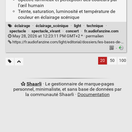
l’œil humain
Teinte, saturation, luminosité et température de
couleur en éclairage scénique
éclairage
·
éclairage_scénique
·
light
·
technique
·
spectacle
·
spectacle_vivant
·
concert
·
fr.audiofanzine.com
May 28, 2026 at 12:23:11 PM GMT+2 * ·
permalien
https://fr.audiofanzine.com/light/editorial/dossiers/les-bases-de-l-eclairage-il-lumiere-et-couleurs.html
·
20
50
100
Shaarli
· Le gestionnaire de marque-pages
personnel, minimaliste, et sans base de données par
la communauté Shaarli ·
Documentation