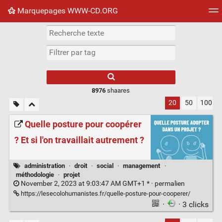
Marquepages WWW-CD.ORG
Nuage de tags
Mur d'images
Quotidien
Flux RS
8976
shaares
20
50
100
Quelle posture pour coopérer
? Et si l'on travaillait autrement ?
administration
·
droit
·
social
·
management
·
méthodologie
·
projet
November 2, 2023 at 9:03:47 AM GMT+1 * ·
permalien
https://lesecolohumanistes.fr/quelle-posture-pour-cooperer/
·
· 3 clicks