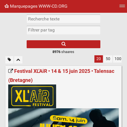
Marquepages WWW-CD.ORG
Nuage de tags
Mur d'images
Quotidien
Flux RS
8976
shaares
20
50
100
Festival XL'AiR • 14 & 15 juin 2025 • Talensac
(Bretagne)