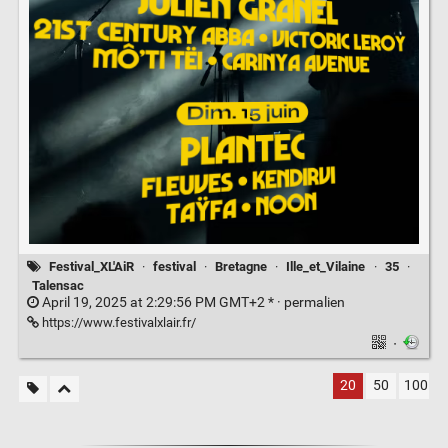
Festival_XL'AiR
·
festival
·
Bretagne
·
Ille_et_Vilaine
·
35
·
Talensac
April 19, 2025 at 2:29:56 PM GMT+2 * ·
permalien
https://www.festivalxlair.fr/
·
20
50
100