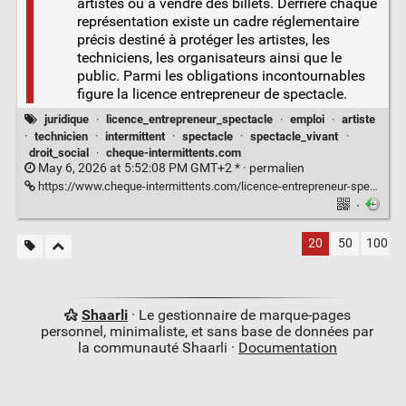
artistes ou à vendre des billets. Derrière chaque
représentation existe un cadre réglementaire
précis destiné à protéger les artistes, les
techniciens, les organisateurs ainsi que le
public. Parmi les obligations incontournables
figure la licence entrepreneur de spectacle.
juridique
·
licence_entrepreneur_spectacle
·
emploi
·
artiste
·
technicien
·
intermittent
·
spectacle
·
spectacle_vivant
·
droit_social
·
cheque-intermittents.com
May 6, 2026 at 5:52:08 PM GMT+2 * ·
permalien
https://www.cheque-intermittents.com/licence-entrepreneur-spectacle/
·
20
50
100
Shaarli
· Le gestionnaire de marque-pages
personnel, minimaliste, et sans base de données par
la communauté Shaarli ·
Documentation