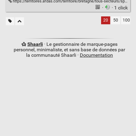
https://territoires.afdas.com/territoire/bretagne/tous-secteurs/specifiques/#specifiques-intermittents;2021;intermittents-indicateurs;tous-secteurs;france
·
· 1 click
20
50
100
Shaarli
· Le gestionnaire de marque-pages
personnel, minimaliste, et sans base de données par
la communauté Shaarli ·
Documentation