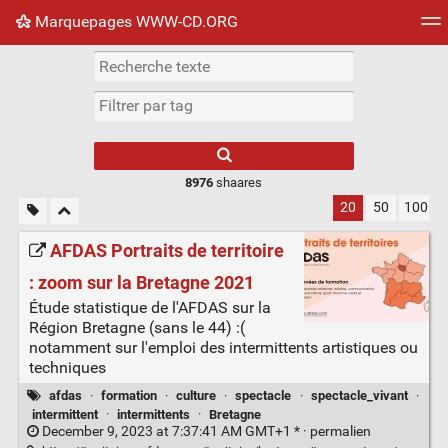
Marquepages WWW-CD.ORG
Nuage de tags
Mur d'images
Quotidien
Flux RS
8976
shaares
20
50
100
AFDAS Portraits de territoire
: zoom sur la Bretagne 2021
Étude statistique de l'AFDAS sur la
Région Bretagne (sans le 44) :(
notamment sur l'emploi des intermittents artistiques ou
techniques
afdas
·
formation
·
culture
·
spectacle
·
spectacle_vivant
·
intermittent
·
intermittents
·
Bretagne
December 9, 2023 at 7:37:41 AM GMT+1 * ·
permalien