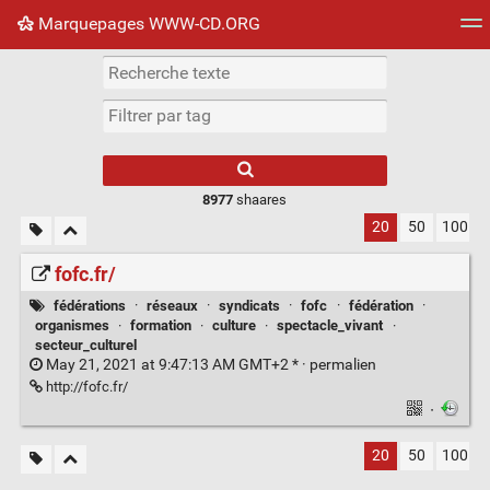
Marquepages WWW-CD.ORG
Nuage de tags
Mur d'images
Quotidien
Flux RS
8977
shaares
20
50
100
fofc.fr/
fédérations
·
réseaux
·
syndicats
·
fofc
·
fédération
·
organismes
·
formation
·
culture
·
spectacle_vivant
·
secteur_culturel
May 21, 2021 at 9:47:13 AM GMT+2 * ·
permalien
http://fofc.fr/
·
20
50
100