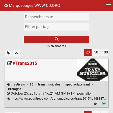
Marquepages WWW-CD.ORG
Nuage de tags
Mur d'images
Quotidien
Flux RS
8976
shaares
20
50
100
#Trans2015
festivals
·
35
·
transmusicales
·
spectacle_vivant
·
Bretagne
October 25, 2015 at 9:16:21 AM GMT+1 * ·
permalien
https://www.pearltrees.com/transmusicales/trans2015/id14883781
·