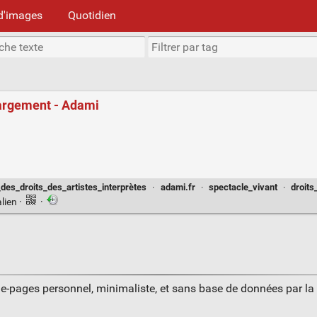
d'images
Quotidien
argement - Adami
des_droits_des_artistes_interprètes
·
adami.fr
·
spectacle_vivant
·
droits
lien
·
·
ue-pages personnel, minimaliste, et sans base de données par l