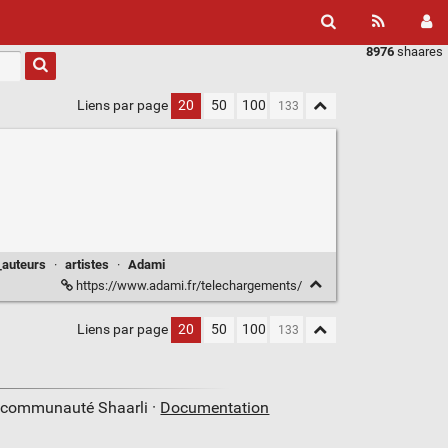
8976
shaares
Liens par page
20
50
100
_auteurs
·
artistes
·
Adami
https://www.adami.fr/telechargements/
Liens par page
20
50
100
a communauté Shaarli ·
Documentation