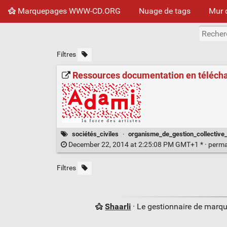
Marquepages WWW-CD.ORG
Nuage de tags
Mur 
Filtres
Ressources documentation en téléch
sociétés_civiles
·
organisme_de_gestion_collective_
December 22, 2014 at 2:25:08 PM GMT+1 * ·
perma
Filtres
Shaarli
· Le gestionnaire de marq