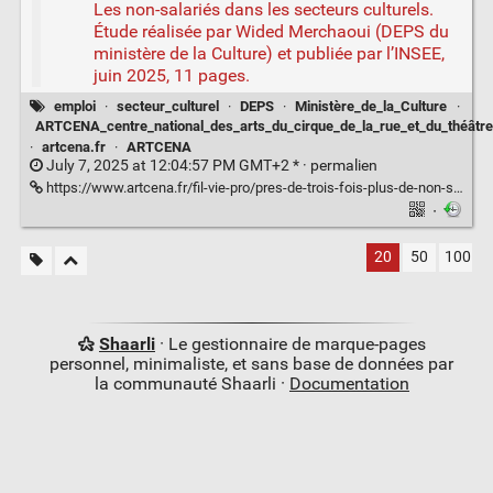
Les non-salariés dans les secteurs culturels.
Étude réalisée par Wided Merchaoui (DEPS du
ministère de la Culture) et publiée par l’INSEE,
juin 2025, 11 pages.
emploi
·
secteur_culturel
·
DEPS
·
Ministère_de_la_Culture
·
ARTCENA_centre_national_des_arts_du_cirque_de_la_rue_et_du_théâtre
·
artcena.fr
·
ARTCENA
July 7, 2025 at 12:04:57 PM GMT+2 * ·
permalien
https://www.artcena.fr/fil-vie-pro/pres-de-trois-fois-plus-de-non-salaries-dans-les-secteurs-culturels-en-lespace-de-15
·
20
50
100
Shaarli
· Le gestionnaire de marque-pages
personnel, minimaliste, et sans base de données par
la communauté Shaarli ·
Documentation