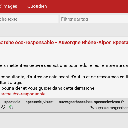
d'images
Quotidien
arche éco-responsable - Auvergne Rhône-Alpes Specta
ls mettent en oeuvre des actions pour réduire leur empreinte ca
nsultants, d’autres se saisissent d’outils et de ressources en li
tent à agir.
s pour aider et vous guider dans cette démarche.
arche éco-responsable
·
spectacle
·
spectacle_vivant
·
auvergnerhonealpes-spectaclevivant.fr
·
https://auvergnerhonealpes-