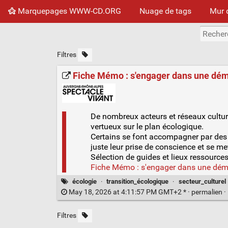
Marquepages WWW-CD.ORG
Nuage de tags
Mur 
Filtres
Fiche Mémo : s'engager dans une dém
De nombreux acteurs et réseaux culture
vertueux sur le plan écologique.
Certains se font accompagner par des co
juste leur prise de conscience et se met
Sélection de guides et lieux ressource
Fiche Mémo : s'engager dans une dém
écologie
·
transition_écologique
·
secteur_culturel
May 18, 2026 at 4:11:57 PM GMT+2 * ·
permalien
·
Filtres